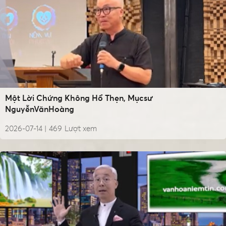
Một Lời Chứng Không Hổ Thẹn, Mụcsư
NguyễnVănHoàng
2026-07-14 |
469
Lượt xem