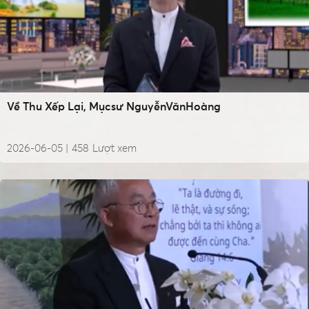
Về Thu Xếp Lại, Mụcsư NguyễnVănHoàng
2026-06-05 |
458
Lượt xem