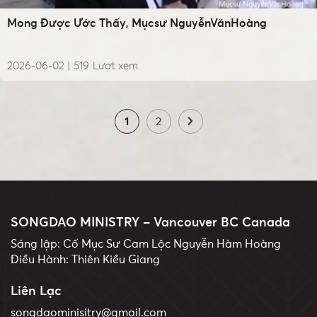
Mong Được Ước Thấy, Mụcsư NguyễnVănHoàng
2026-06-02 |
519
Lượt xem
1
2
SONGDAO MINISTRY – Vancouver BC Canada
Sáng lập: Cố Mục Sư Cam Lộc Nguyễn Hàm Hoàng
Điều Hành: Thiên Kiều Giang
Liên Lạc
songdaominisitry@gmail.com