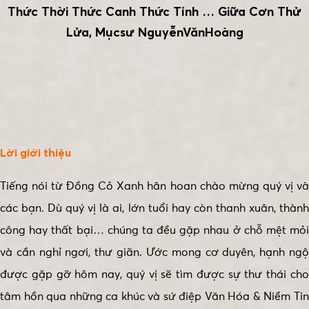
Thức Thời Thức Canh Thức Tỉnh … Giữa Cơn Thử
Lửa, Mụcsư NguyễnVănHoàng
Lời giới thiệu
Tiếng nói từ Đồng Cỏ Xanh hân hoan chào mừng quý vị và
các bạn. Dù quý vị là ai, lớn tuổi hay còn thanh xuân, thành
công hay thất bại… chúng ta đều gặp nhau ở chỗ mệt mỏi
và cần nghỉ ngơi, thư giãn. Ước mong cơ duyên, hạnh ngộ
được gặp gỡ hôm nay, quý vị sẽ tìm được sự thư thái cho
tâm hồn qua những ca khúc và sứ điệp Văn Hóa & Niềm Tin