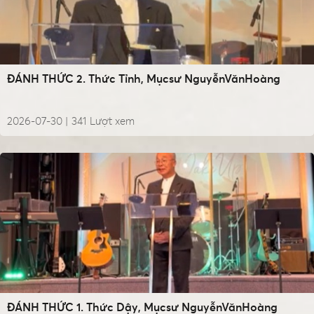
ĐÁNH THỨC 2. Thức Tỉnh, Mụcsư NguyễnVănHoàng
2026-07-30 |
341
Lượt xem
ĐÁNH THỨC 1. Thức Dậy, Mụcsư NguyễnVănHoàng