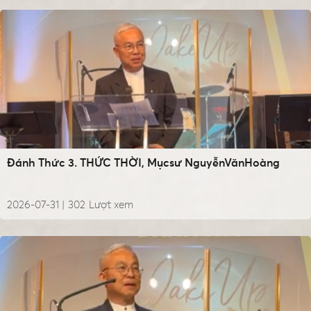
Đánh Thức 3. THỨC THỜI, Mụcsư NguyễnVănHoàng
2026-07-31 |
302
Lượt xem