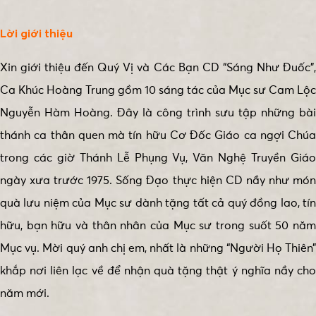
Lời giới thiệu
Xin giới thiệu đến Quý Vị và Các Bạn CD “Sáng Như Đuốc”,
Ca Khúc Hoàng Trung gồm 10 sáng tác của Mục sư Cam Lộc
Nguyễn Hàm Hoàng. Đây là công trình sưu tập những bài
thánh ca thân quen mà tín hữu Cơ Đốc Giáo ca ngợi Chúa
trong các giờ Thánh Lễ Phụng Vụ, Văn Nghệ Truyền Giáo
ngày xưa trước 1975. Sống Đạo thực hiện CD nầy như món
quà lưu niệm của Mục sư dành tặng tất cả quý đồng lao, tín
hữu, bạn hữu và thân nhân của Mục sư trong suốt 50 năm
Mục vụ. Mời quý anh chị em, nhất là những “Người Họ Thiên”
khắp nơi liên lạc về để nhận quà tặng thật ý nghĩa nầy cho
năm mới.