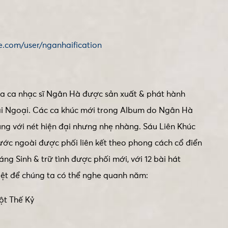
e.com/user/nganhaification
a ca nhạc sĩ Ngân Hà được sản xuất & phát hành
Hải Ngoại. Các ca khúc mới trong Album do Ngân Hà
ung với nét hiện đại nhưng nhẹ nhàng. Sáu Liên Khúc
ước ngoài được phối liên kết theo phong cách cổ điển
g Sinh & trữ tình được phối mới, với 12 bài hát
iệt để chúng ta có thể nghe quanh năm:
ột Thế Kỷ