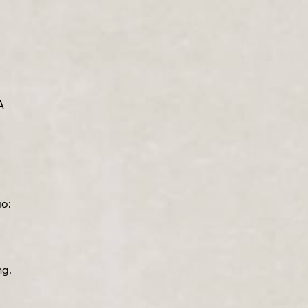
A
o:
ng.