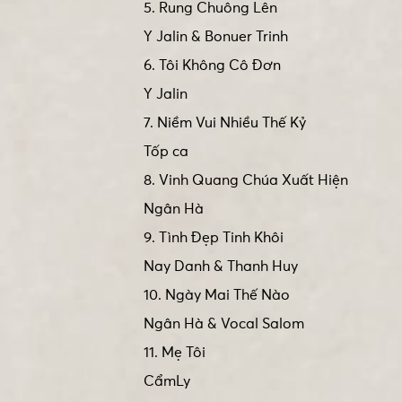
5. Rung Chuông Lên
Y Jalin & Bonuer Trinh
6. Tôi Không Cô Đơn
Y Jalin
7. Niềm Vui Nhiều Thế Kỷ
Tốp ca
8. Vinh Quang Chúa Xuất Hiện
Ngân Hà
9. Tình Đẹp Tinh Khôi
Nay Danh & Thanh Huy
10. Ngày Mai Thế Nào
Ngân Hà & Vocal Salom
11. Mẹ Tôi
CẩmLy