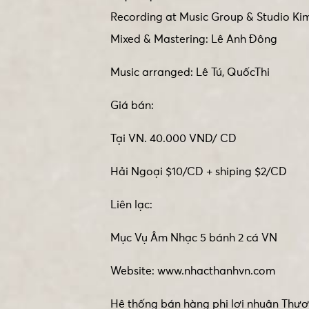
Recording at Music Group & Studio Ki
Mixed & Mastering: Lê Anh Đông
Music arranged: Lê Tú, QuốcThi
Giá bán:
Tại VN. 40.000 VND/ CD
Hải Ngoại $10/CD + shiping $2/CD
Liên lạc:
Mục Vụ Âm Nhạc 5 bánh 2 cá VN
Website: www.nhacthanhvn.com
Hệ thống bán hàng phi lợi nhuận Thươ