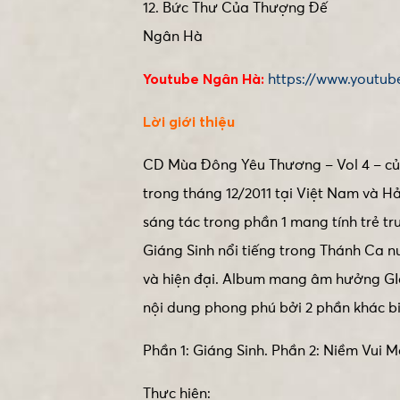
12. Bức Thư Của Thượng Đế
Ngân Hà
Youtube Ngân Hà:
https://www.youtub
Lời giới thiệu
CD Mùa Đông Yêu Thương – Vol 4 – củ
trong tháng 12/2011 tại Việt Nam và 
sáng tác trong phần 1 mang tính trẻ tr
Giáng Sinh nổi tiếng trong Thánh Ca n
và hiện đại. Album mang âm hưởng GIán
nội dung phong phú bởi 2 phần khác b
Phần 1: Giáng Sinh. Phần 2: Niềm Vui M
Thực hiện: