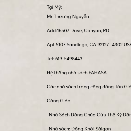
Tại Mỹ:
Mr Thương Nguyễn
Add:16507 Dove, Canyon, RD
Apt 5107 Sandiego, CA 92127 -4302 US
Tel: 619-5498443
Hệ thống nhà sách FAHASA.
Các nhà sách trong cộng đồng Tôn Giá
Công Giáo:
-Nhà Sách Dòng Chúa Cứu Thế Kỳ Đồ
-Nhà sách: Đồng Khởi Sàigon