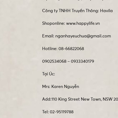
Công ty TNHH Truyền Thông: Havila
Shoponline: www.happylife.vn
Email: nganhayeuchua@gmail.com
Hotline: 08-66822068
0902534068 – 0933340179
Tại Úc:
Mrs: Karen Nguyễn
Add:110 King Street New Town, NSW 20
Tel: 02-95119788