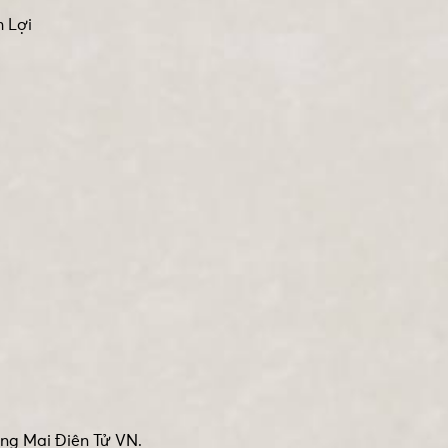
m Lợi
ng Mại Điện Tử VN.