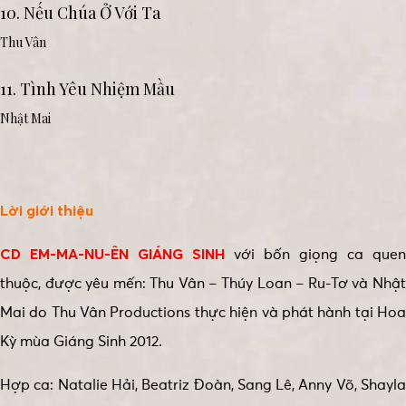
10. Nếu Chúa Ở Với Ta
Thu Vân
11. Tình Yêu Nhiệm Mầu
Nhật Mai
Lời giới thiệu
CD EM-MA-NU-ÊN GIÁNG SINH
với bốn giọng ca quen
thuộc, được yêu mến: Thu Vân – Thúy Loan – Ru-Tơ và Nhật
Mai do Thu Vân Productions thực hiện và phát hành tại Hoa
Kỳ mùa Giáng Sinh 2012.
Hợp ca: Natalie Hải, Beatriz Đoàn, Sang Lê, Anny Võ, Shayla