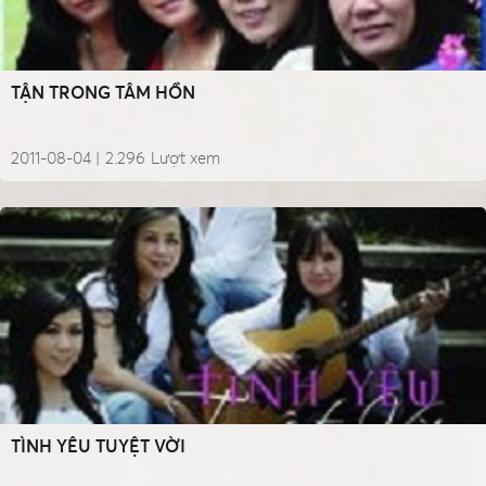
TẬN TRONG TÂM HỒN
2011-08-04 |
2.296
Lượt xem
TÌNH YÊU TUYỆT VỜI