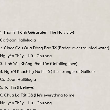
1. Thành Thánh Giêrusalen (The Holy city)
Ca Đoàn Hallêlugia
2. Chiếc Cầu Qua Dòng Bão Tố (Bridge over troubled water)
Nguyên Thủy – Hữu Chương
3. Tình Yêu Không Phai Tàn (Unfailing love)
4. Người Khách Lạ Ga Li Lê (The stranger of Galilee)
Ca Đoàn Hallêlugia
5. Tôi Tin (I believe)
6. Chúa Là Tất Cả (He’s everything to me)
Nguyên Thủy – Hữu Chương