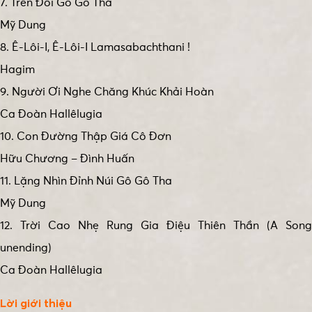
7. Trên Đồi Gô Gô Tha
Mỹ Dung
8. Ê-Lôi-I, Ê-Lôi-I Lamasabachthani !
Hagim
9. Người Ơi Nghe Chăng Khúc Khải Hoàn
Ca Đoàn Hallêlugia
10. Con Đường Thập Giá Cô Đơn
Hữu Chương – Đình Huấn
11. Lặng Nhìn Đỉnh Núi Gô Gô Tha
Mỹ Dung
12. Trời Cao Nhẹ Rung Gia Điệu Thiên Thần (A Song
unending)
Ca Đoàn Hallêlugia
Lời giới thiệu