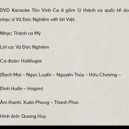
DVD Karaoke Tôn Vinh Ca 8 gồm 12 thánh ca quốc tế do
nhạc sĩ Vũ Đức Nghiêm viết lời Việt.
Nhạc: Thánh ca Mỹ
Lời ca: Vũ Đức Nghiêm
Ca đoàn: Halêlugia
(Bạch Mai – Ngọc Luyến – Nguyên Thủy – Hữu Chương –
Đình Huấn – Hagim)
Âm thanh: Xuân Phong – Thanh Phúc
Hình ảnh: Quang Huy