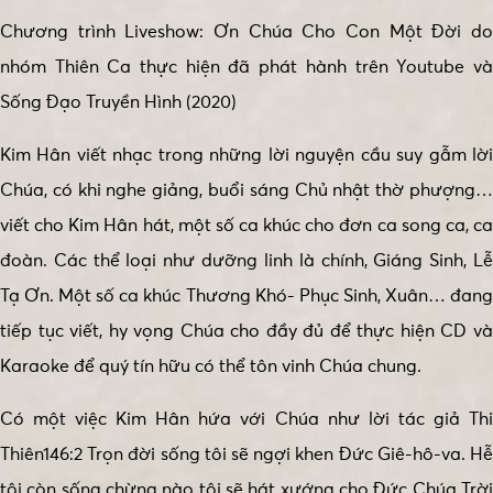
Chương trình Liveshow: Ơn Chúa Cho Con Một Đời do
nhóm Thiên Ca thực hiện đã phát hành trên Youtube và
Sống Đạo Truyền Hình (2020)
Kim Hân viết nhạc trong những lời nguyện cầu suy gẫm lời
Chúa, có khi nghe giảng, buổi sáng Chủ nhật thờ phượng…
viết cho Kim Hân hát, một số ca khúc cho đơn ca song ca, ca
đoàn. Các thể loại như dưỡng linh là chính, Giáng Sinh, Lễ
Tạ Ơn. Một số ca khúc Thương Khó- Phục Sinh, Xuân… đang
tiếp tục viết, hy vọng Chúa cho đầy đủ để thực hiện CD và
Karaoke để quý tín hữu có thể tôn vinh Chúa chung.
Có một việc Kim Hân hứa với Chúa như lời tác giả Thi
Thiên146:2 Trọn đời sống tôi sẽ ngợi khen Đức Giê-hô-va. Hễ
tôi còn sống chừng nào tôi sẽ hát xướng cho Đức Chúa Trời