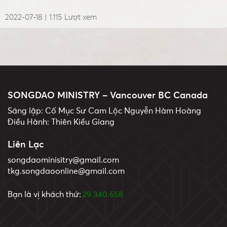
2022-07-18 |
1.115
Lượt xem
SONGDAO MINISTRY – Vancouver BC Canada
Sáng lập: Cố Mục Sư Cam Lộc Nguyễn Hàm Hoàng
Điều Hành: Thiên Kiều Giang
Liên Lạc
songdaominisitry@gmail.com
tkg.songdaoonline@gmail.com
Bạn là vị khách thứ:
29.340.658