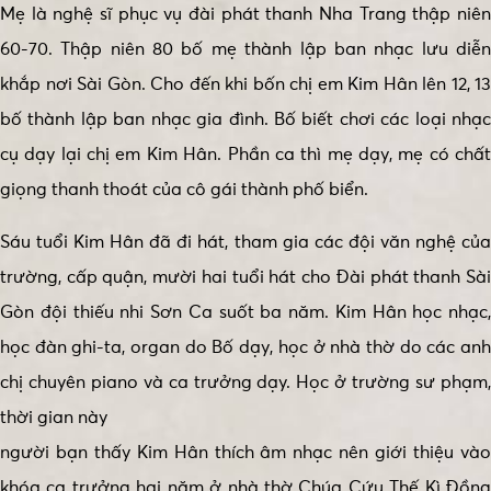
Mẹ là nghệ sĩ phục vụ đài phát thanh Nha Trang thập niên
60-70. Thập niên 80 bố mẹ thành lập ban nhạc lưu diễn
khắp nơi Sài Gòn. Cho đến khi bốn chị em Kim Hân lên 12, 13
bố thành lập ban nhạc gia đình. Bố biết chơi các loại nhạc
cụ dạy lại chị em Kim Hân. Phần ca thì mẹ dạy, mẹ có chất
giọng thanh thoát của cô gái thành phố biển.
Sáu tuổi Kim Hân đã đi hát, tham gia các đội văn nghệ của
trường, cấp quận, mười hai tuổi hát cho Đài phát thanh Sài
Gòn đội thiếu nhi Sơn Ca suốt ba năm. Kim Hân học nhạc,
học đàn ghi-ta, organ do Bố dạy, học ở nhà thờ do các anh
chị chuyên piano và ca trưởng dạy. Học ở trường sư phạm,
thời gian này
người bạn thấy Kim Hân thích âm nhạc nên giới thiệu vào
khóa ca trưởng hai năm ở nhà thờ Chúa Cứu Thế Kì Đồng