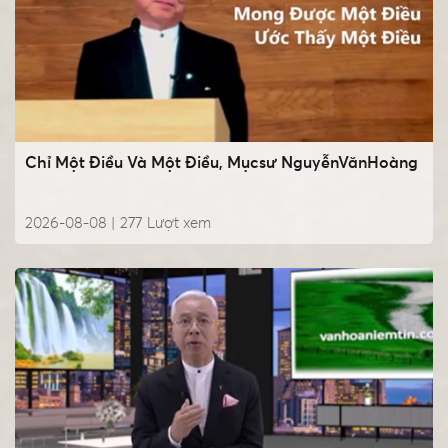
Chỉ Một Điều Và Một Điều, Mụcsư NguyễnVănHoàng
2026-08-08 |
277
Lượt xem