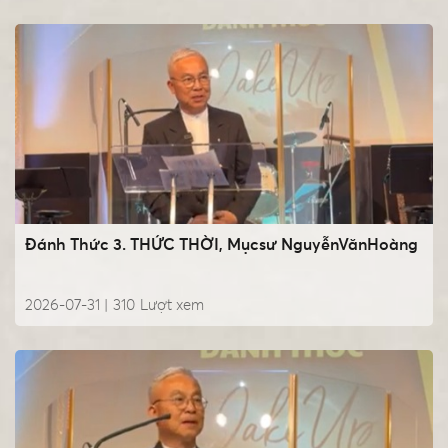
Đánh Thức 3. THỨC THỜI, Mụcsư NguyễnVănHoàng
2026-07-31 |
310
Lượt xem