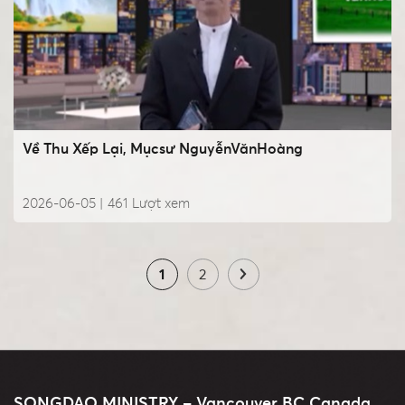
Về Thu Xếp Lại, Mụcsư NguyễnVănHoàng
2026-06-05 |
461
Lượt xem
1
2
SONGDAO MINISTRY – Vancouver BC Canada