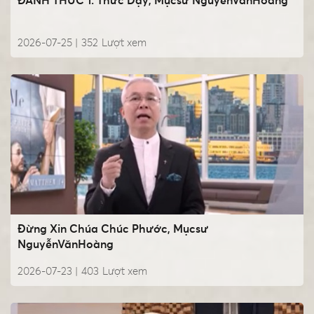
ĐÁNH THỨC 1. Thức Dậy, Mụcsư NguyễnVănHoàng
2026-07-25 |
352
Lượt xem
Đừng Xin Chúa Chúc Phước, Mụcsư
NguyễnVănHoàng
2026-07-23 |
403
Lượt xem