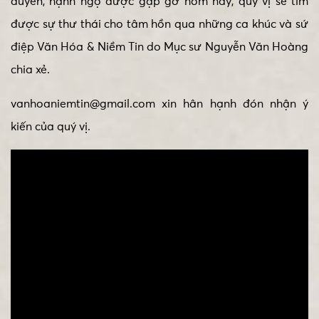
duyên, hạnh ngộ được gặp gỡ hôm nay, quý vị sẽ tìm
được sự thư thái cho tâm hồn qua những ca khúc và sứ
điệp Văn Hóa & Niềm Tin do Mục sư Nguyễn Văn Hoàng
chia xẻ.
vanhoaniemtin@gmail.com xin hân hạnh đón nhận ý
kiến của quý vị.