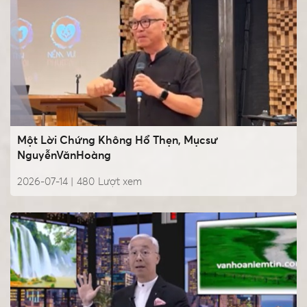
Một Lời Chứng Không Hổ Thẹn, Mụcsư
NguyễnVănHoàng
2026-07-14 |
480
Lượt xem