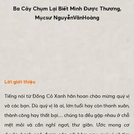
Ba Cây Chụm Lại Biết Mình Được Thương,
Mụcsư NguyễnVănHoàng
Lời giới thiệu
Tiếng nói từ Đồng Cỏ Xanh hân hoan chào mừng quý vị
và các bạn. Dù quý vị là ai, lớn tuổi hay còn thanh xuân,
thành công hay thất bại… chúng ta đều gặp nhau ở chỗ
mệt mỏi và cần nghỉ ngơi, thư giãn. Ước mong cơ