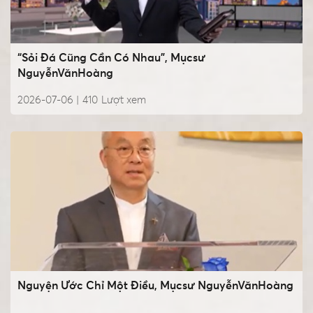
“Sỏi Đá Cũng Cần Có Nhau”, Mụcsư
NguyễnVănHoàng
2026-07-06 |
410
Lượt xem
Nguyện Ước Chỉ Một Điều, Mụcsư NguyễnVănHoàng