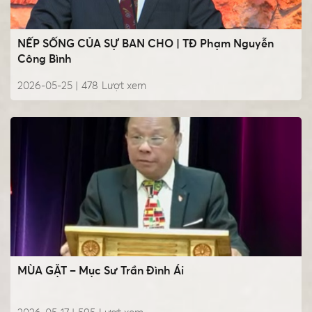
NẾP SỐNG CỦA SỰ BAN CHO | TĐ Phạm Nguyễn
Công Bình
2026-05-25 |
478
Lượt xem
MÙA GẶT – Mục Sư Trần Đình Ái