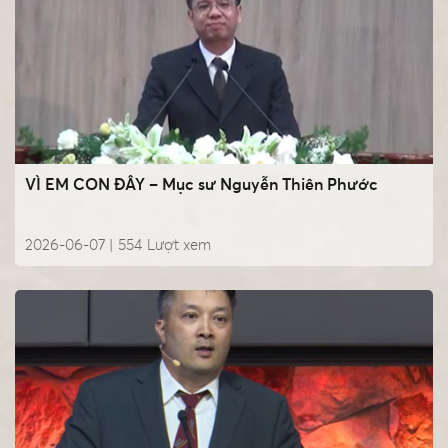
VÌ EM CON ĐÂY – Mục sư Nguyễn Thiên Phước
2026-06-07 |
554
Lượt xem