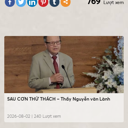
769
Lượt xem
SAU CƠN THỬ THÁCH – Thầy Nguyễn văn Lành
2026-08-02 |
240
Lượt xem