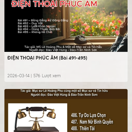
ĐIỆN THOẠI PHÚC ÂM (Bài 491-495)
2026-03-14 |
576
Lượt xem