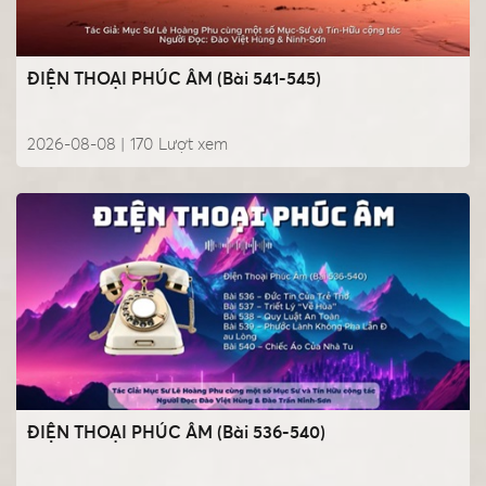
ĐIỆN THOẠI PHÚC ÂM (Bài 541-545)
2026-08-08 |
170
Lượt xem
ĐIỆN THOẠI PHÚC ÂM (Bài 536-540)