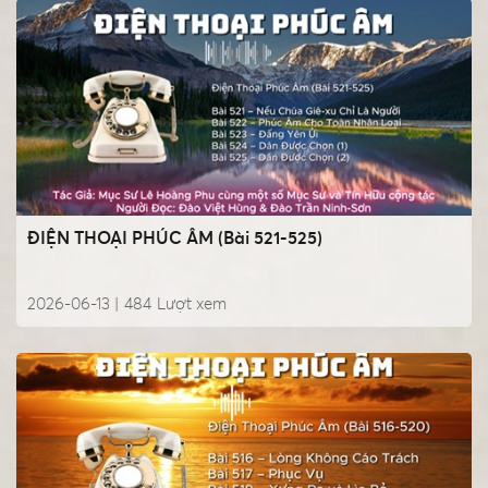
ĐIỆN THOẠI PHÚC ÂM (Bài 521-525)
2026-06-13 |
484
Lượt xem