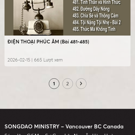
ĐIỆN THOẠI PHÚC ÂM (Bài 481-485)
2026-02-15 |
665
Lượt xem
1
2
SONGDAO MINISTRY – Vancouver BC Canada