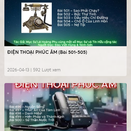
ĐIỆN THOẠI PHÚC ÂM (Bài 501-505)
2026-04-13 |
592
Lượt xem