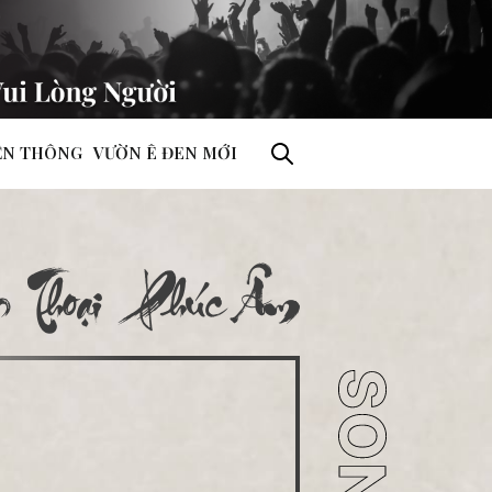
ỀN THÔNG
VƯỜN Ê ĐEN MỚI
 Thoại Phúc Âm