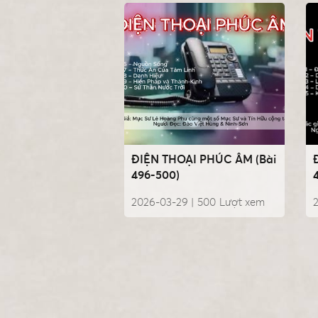
ĐIỆN THOẠI PHÚC ÂM (Bài
496-500)
2026-03-29 |
500
Lượt xem
2