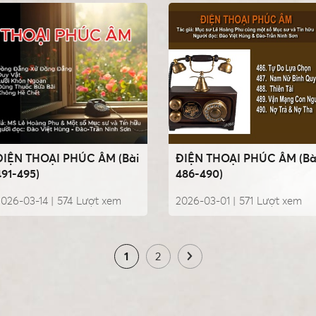
ĐIỆN THOẠI PHÚC ÂM (Bài
ĐIỆN THOẠI PHÚC ÂM (Bà
491-495)
486-490)
026-03-14 |
574
Lượt xem
2026-03-01 |
571
Lượt xem
1
2