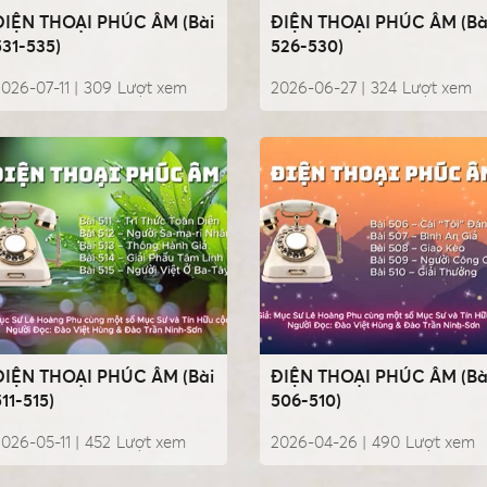
ĐIỆN THOẠI PHÚC ÂM (Bài
ĐIỆN THOẠI PHÚC ÂM (Bà
531-535)
526-530)
026-07-11 |
309
Lượt xem
2026-06-27 |
324
Lượt xem
ĐIỆN THOẠI PHÚC ÂM (Bài
ĐIỆN THOẠI PHÚC ÂM (Bà
511-515)
506-510)
026-05-11 |
452
Lượt xem
2026-04-26 |
490
Lượt xem