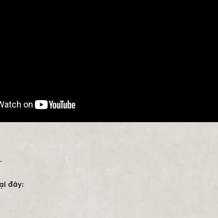
-
ại đây: