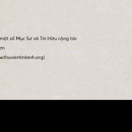
một số Mục Sư và Tín Hữu cộng tác
ơn
w.thuvientinlanh.org)