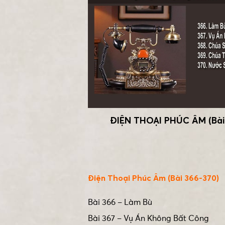
ĐIỆN THOẠI PHÚC ÂM (Bài
Điện Thoại Phúc Âm (Bài 366-370)
Bài 366 – Làm Bù
Bài 367 – Vụ Án Không Bất Công