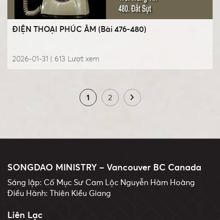
ĐIỆN THOẠI PHÚC ÂM (Bài 476-480)
2026-01-31 |
613
Lượt xem
1
2
SONGDAO MINISTRY – Vancouver BC Canada
Sáng lập: Cố Mục Sư Cam Lộc Nguyễn Hàm Hoàng
Điều Hành: Thiên Kiều Giang
Liên Lạc