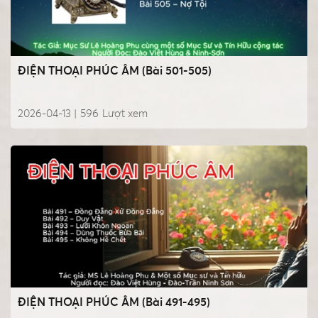
ĐIỆN THOẠI PHÚC ÂM (Bài 501-505)
2026-04-13 |
596
Lượt xem
ĐIỆN THOẠI PHÚC ÂM (Bài 491-495)