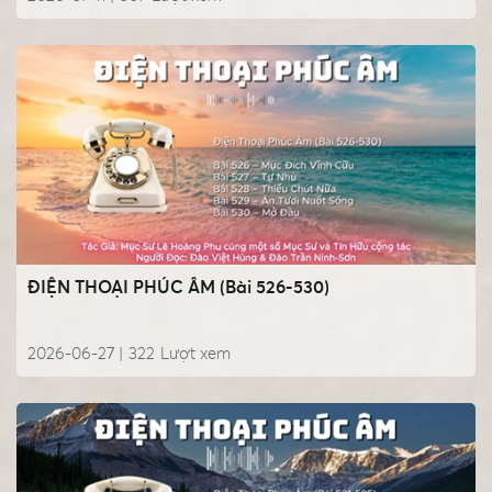
ĐIỆN THOẠI PHÚC ÂM (Bài 526-530)
2026-06-27 |
322
Lượt xem