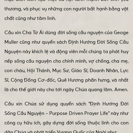
thương, và phục vụ những con người bất hạnh bằng vật
chất cũng như tâm linh.
Cầu xin Cha Từ Ái dùng đời sống cầu nguyện của Geoge
Muller cũng như quyển sách Định Hướng Đời Sống Cầu
Nguyện này khích lệ và động viên mỗi chúng ta phát huy
nếp sống cầu nguyện cho chính mình, vợ chồng, cha mẹ,
con cháu, Hội Thánh, Mục Sư, Giáo Sĩ, Doanh Nhân, Lực
Sĩ, Cộng Đồng Cơ-đốc, Quê Hương phấn hưng, và nhất
là cho thế giới này cho tới ngày Chúa quang lâm. Amen.
Cầu xin Chúa sử dụng quyển sách “Định Hướng Đời
Sống Cầu Nguyện – Purpose Driven Prayer Life” này như
công cụ hữu ích, gây dựng đời sống thuộc linh cho con
dân Chúa và phát triển Vương Quốc của Ngài như: