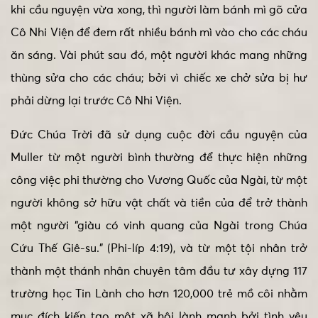
khi cầu nguyện vừa xong, thì người làm bánh mì gõ cửa
Cô Nhi Viện để đem rất nhiều bánh mì vào cho các cháu
ăn sáng. Vài phút sau đó, một người khác mang những
thùng sửa cho các cháu; bởi vì chiếc xe chở sửa bị hư
phải dừng lại trước Cô Nhi Viện.
Đức Chúa Trời đã sử dụng cuộc đời cầu nguyện của
Muller từ một người bình thường để thực hiện những
công việc phi thường cho Vương Quốc của Ngài, từ một
người không sở hữu vật chất và tiền của để trở thành
một người “giàu có vinh quang của Ngài trong Chúa
Cứu Thế Giê-su.” (Phi-líp 4:19), và từ một tội nhân trở
thành một thánh nhân chuyên tâm đầu tư xây dựng 117
trường học Tin Lành cho hơn 120,000 trẻ mồ côi nhằm
mục đích kiến tạo một xã hội lành mạnh bởi tình yêu