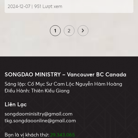
2024-12-07 |
951
Lượt xem
1
2
SONGDAO MINISTRY – Vancouver BC Canada
Sáng lập: Cố Mục Sư Cam Lộc Nguyễn Hàm Hoàng
Điều Hành: Thiên Kiều Giang
Liên Lạc
songdaominisitry@gmail.com
tkg.songdaoonline@gmail.com
Bạn là vị khách thứ:
29.343.065