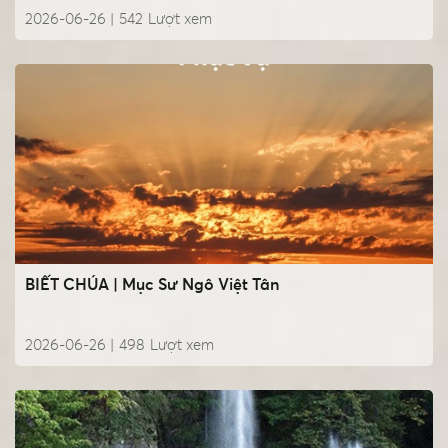
2026-06-26 |
542
Lượt xem
BIẾT CHÚA | Mục Sư Ngô Việt Tân
2026-06-26 |
498
Lượt xem