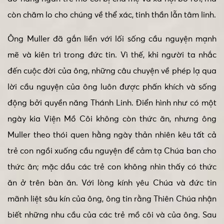
còn chăm lo cho chúng về thể xác, tinh thần lẫn tâm linh.
Ông Muller đã gắn liền với lối sống cầu nguyện mạnh
mẽ và kiên trì trong đức tin. Vì thế, khi người ta nhắc
đến cuộc đời của ông, những câu chuyện về phép lạ qua
lời cầu nguyện của ông luôn được phấn khích và sống
động bởi quyền năng Thánh Linh. Điển hình như có một
ngày kia Viện Mồ Côi không còn thức ăn, nhưng ông
Muller theo thói quen hằng ngày thản nhiên kêu tất cả
trẻ con ngồi xuống cầu nguyện để cảm tạ Chúa ban cho
thức ăn; mặc dầu các trẻ con không nhìn thấy có thức
ăn ở trên bàn ăn. Với lòng kính yêu Chúa và đức tin
mãnh liệt sâu kín của ông, ông tin rằng Thiên Chúa nhận
biết những nhu cầu của các trẻ mồ côi và của ông. Sau