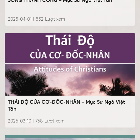
SỐNG THÀNH CÔNG – Mục Sư Ngô Việt Tân
2025-04-01 |
852
Lượt xem
THÁI ĐỘ CỦA CƠ-ĐỐC-NHÂN – Mục Sư Ngô Việt
Tân
2025-03-10 |
758
Lượt xem