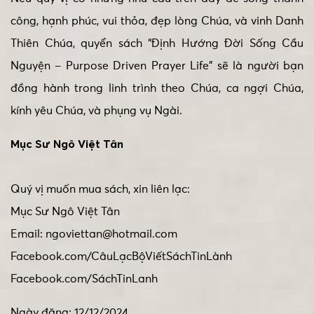
công, hạnh phúc, vui thỏa, đẹp lòng Chúa, và vinh Danh
Thiên Chúa, quyển sách “Định Hướng Đời Sống Cầu
Nguyện – Purpose Driven Prayer Life” sẽ là người bạn
đồng hành trong linh trình theo Chúa, ca ngợi Chúa,
kính yêu Chúa, và phụng vụ Ngài.
Mục Sư Ngô Việt Tân
Quý vị muốn mua sách, xin liên lạc:
Mục Sư Ngô Việt Tân
Email: ngoviettan@hotmail.com
Facebook.com/CâuLạcBộViếtSáchTinLành
Facebook.com/SáchTinLanh
Ngày đăng: 12/12/2024