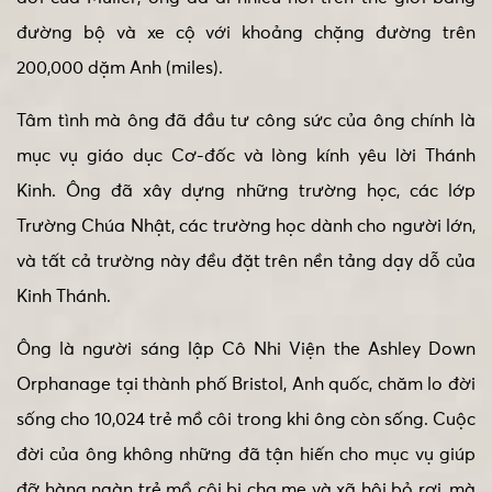
đường bộ và xe cộ với khoảng chặng đường trên
200,000 dặm Anh (miles).
Tâm tình mà ông đã đầu tư công sức của ông chính là
mục vụ giáo dục Cơ-đốc và lòng kính yêu lời Thánh
Kinh. Ông đã xây dựng những trường học, các lớp
Trường Chúa Nhật, các trường học dành cho người lớn,
và tất cả trường này đều đặt trên nền tảng dạy dỗ của
Kinh Thánh.
Ông là người sáng lập Cô Nhi Viện the Ashley Down
Orphanage tại thành phố Bristol, Anh quốc, chăm lo đời
sống cho 10,024 trẻ mồ côi trong khi ông còn sống. Cuộc
đời của ông không những đã tận hiến cho mục vụ giúp
đỡ hàng ngàn trẻ mồ côi bị cha mẹ và xã hội bỏ rơi, mà