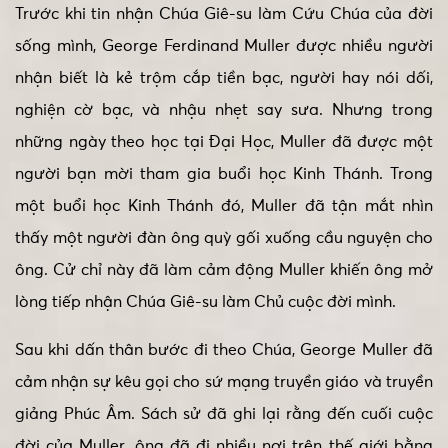
Trước khi tin nhận Chúa Giê-su làm Cứu Chúa của đời
sống mình, George Ferdinand Muller được nhiều người
nhận biết là kẻ trộm cắp tiền bạc, người hay nói dối,
nghiện cờ bạc, và nhậu nhẹt say sưa. Nhưng trong
những ngày theo học tại Đại Học, Muller đã được một
người bạn mời tham gia buổi học Kinh Thánh. Trong
một buổi học Kinh Thánh đó, Muller đã tận mắt nhìn
thấy một người đàn ông quỳ gối xuống cầu nguyện cho
ông. Cử chỉ này đã làm cảm động Muller khiến ông mở
lòng tiếp nhận Chúa Giê-su làm Chủ cuộc đời mình.
Sau khi dấn thân bước đi theo Chúa, George Muller đã
cảm nhận sự kêu gọi cho sứ mạng truyền giáo và truyền
giảng Phúc Âm. Sách sử đã ghi lại rằng đến cuối cuộc
đời của Muller, ông đã đi nhiều nơi trên thế giới bằng