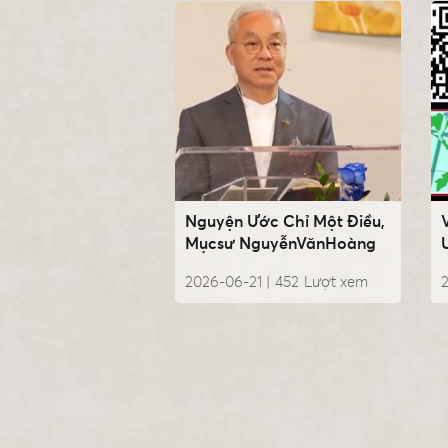
Nguyện Ước Chỉ Một Điều,
Mụcsư NguyễnVănHoàng
2026-06-21 |
452
Lượt xem
2