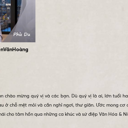
ễnVănHoàng
 chào mừng quý vị và các bạn. Dù quý vị là ai, lớn tuổi h
au ở chỗ mệt mỏi và cần nghỉ ngơi, thư giãn. Ước mong cơ
 thái cho tâm hồn qua những ca khúc và sứ điệp Văn Hóa & 