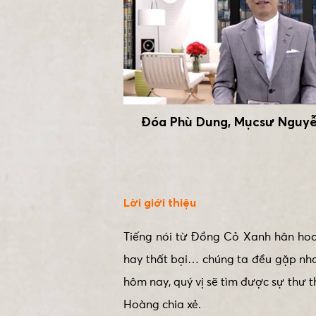
Đóa Phù Dung, Mụcsư Nguy
Lời giới thiệu
Tiếng nói từ Đồng Cỏ Xanh hân hoan
hay thất bại… chúng ta đều gặp nh
hôm nay, quý vị sẽ tìm được sự thư
Hoàng chia xẻ.