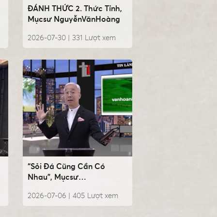
ĐÁNH THỨC 2. Thức Tỉnh,
Mụcsư NguyễnVănHoàng
2026-07-30 |
331
Lượt xem
“Sỏi Đá Cũng Cần Có
Nhau”, Mụcsư
NguyễnVănHoàng
2026-07-06 |
405
Lượt xem