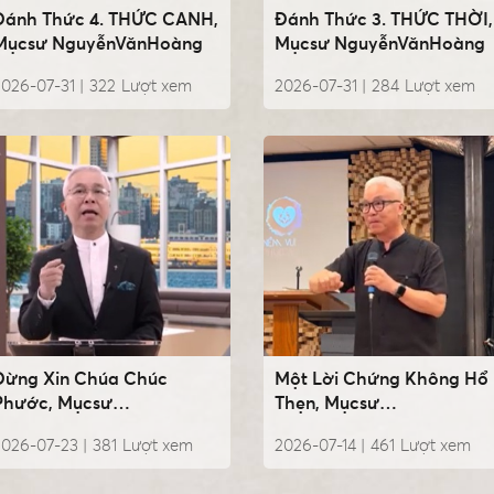
Đánh Thức 4. THỨC CANH,
Đánh Thức 3. THỨC THỜI,
Mụcsư NguyễnVănHoàng
Mụcsư NguyễnVănHoàng
026-07-31 |
322
Lượt xem
2026-07-31 |
284
Lượt xem
Đừng Xin Chúa Chúc
Một Lời Chứng Không Hổ
Phước, Mụcsư
Thẹn, Mụcsư
NguyễnVănHoàng
NguyễnVănHoàng
2026-07-23 |
381
Lượt xem
2026-07-14 |
461
Lượt xem