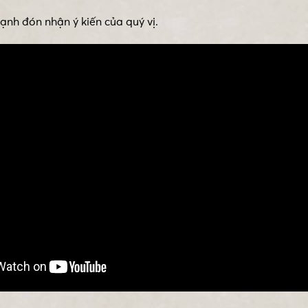
nh đón nhận ý kiến của quý vị.