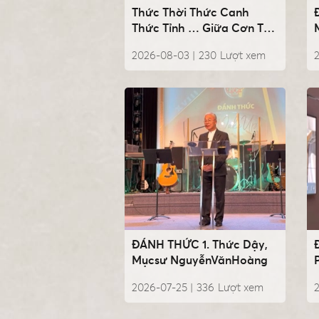
Thức Thời Thức Canh
Thức Tỉnh … Giữa Cơn Thử
Lửa, Mụcsư
2026-08-03 |
230
Lượt xem
2
NguyễnVănHoàng
ĐÁNH THỨC 1. Thức Dậy,
Mụcsư NguyễnVănHoàng
2026-07-25 |
336
Lượt xem