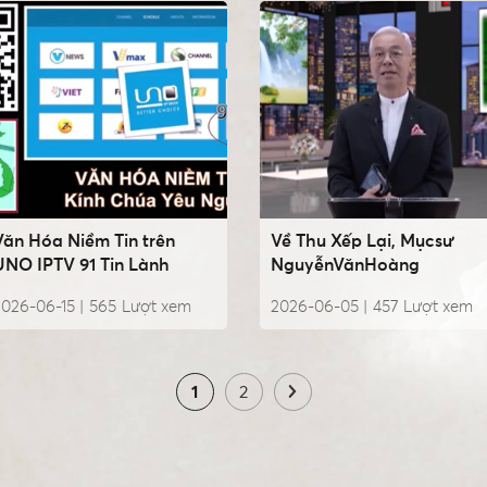
Văn Hóa Niềm Tin trên
Về Thu Xếp Lại, Mụcsư
UNO IPTV 91 Tin Lành
NguyễnVănHoàng
026-06-15 |
565
Lượt xem
2026-06-05 |
457
Lượt xem
1
2