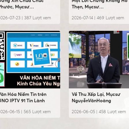
Đừng Xin Chúa Chúc
Một Lời Chứng Không Hổ
Phước, Mụcsư
Thẹn, Mụcsư
NguyễnVănHoàng
NguyễnVănHoàng
2026-07-23 |
387
Lượt xem
2026-07-14 |
469
Lượt xem
Văn Hóa Niềm Tin trên
Về Thu Xếp Lại, Mụcsư
UNO IPTV 91 Tin Lành
NguyễnVănHoàng
026-06-15 |
565
Lượt xem
2026-06-05 |
458
Lượt xem