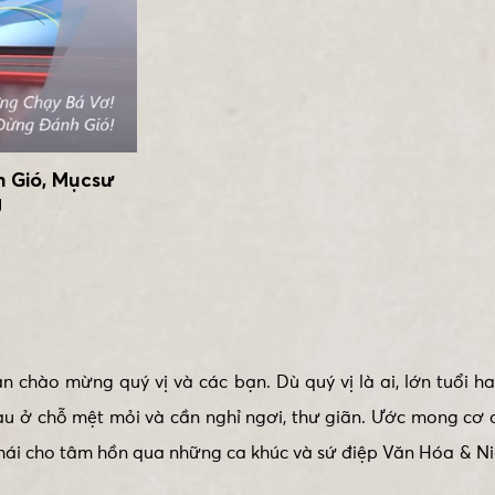
 Gió, Mụcsư
g
 chào mừng quý vị và các bạn. Dù quý vị là ai, lớn tuổi h
au ở chỗ mệt mỏi và cần nghỉ ngơi, thư giãn. Ước mong cơ
 thái cho tâm hồn qua những ca khúc và sứ điệp Văn Hóa & 