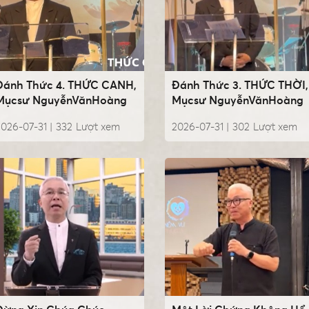
Đánh Thức 4. THỨC CANH,
Đánh Thức 3. THỨC THỜI,
Mụcsư NguyễnVănHoàng
Mụcsư NguyễnVănHoàng
026-07-31 |
332
Lượt xem
2026-07-31 |
302
Lượt xem