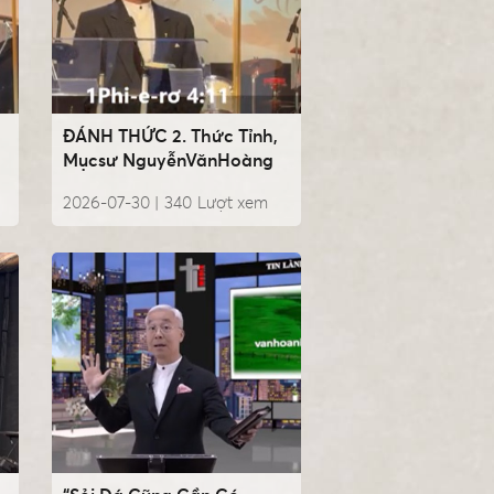
ĐÁNH THỨC 2. Thức Tỉnh,
Mụcsư NguyễnVănHoàng
2026-07-30 |
340
Lượt xem