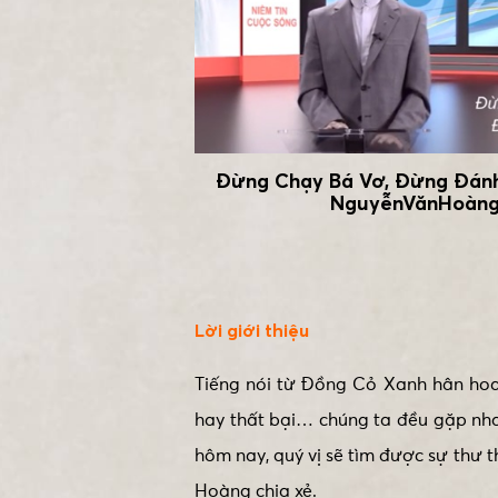
Đừng Chạy Bá Vơ, Đừng Đánh
NguyễnVănHoàn
Lời giới thiệu
Tiếng nói từ Đồng Cỏ Xanh hân hoan
hay thất bại… chúng ta đều gặp nh
hôm nay, quý vị sẽ tìm được sự thư
Hoàng chia xẻ.