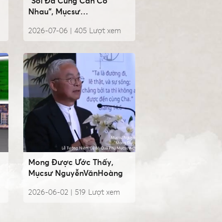
“Sỏi Đá Cũng Cần Có
Nhau”, Mụcsư
NguyễnVănHoàng
2026-07-06 |
405
Lượt xem
Mong Được Ước Thấy,
Mụcsư NguyễnVănHoàng
2026-06-02 |
519
Lượt xem