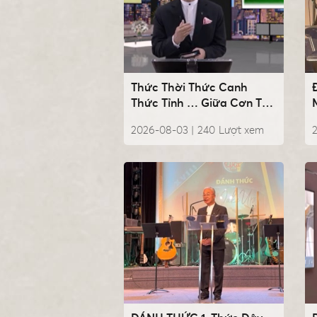
Thức Thời Thức Canh
Thức Tỉnh … Giữa Cơn Thử
Lửa, Mụcsư
2026-08-03 |
240
Lượt xem
2
NguyễnVănHoàng