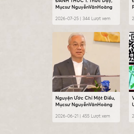
ĐÁNH THỨC 1. Thức Dậy,
Mụcsư NguyễnVănHoàng
2026-07-25 |
344
Lượt xem
Nguyện Ước Chỉ Một Điều,
Mụcsư NguyễnVănHoàng
2026-06-21 |
455
Lượt xem
2