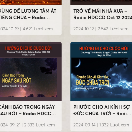
ĐỪNG ĐỂ LƯƠNG TÂM ÁT
TRỞ VỀ MÁI NHÀ XƯA –
TIẾNG CHÚA – Radio
Radio HDCCD Oct 12 202
HDCCD Oct 19 2024
024-10-19 |
4.621
Lượt xem
2024-10-12 |
2.542
Lượt xem
CẢNH BÁO TRONG NGÀY
PHƯỚC CHO AI KÍNH SỢ
SAU RỐT – Radio HDCCD
ĐỨC CHÚA TRỜI – Radio
Sept 21 2024
HDCCD Aug 31 2024
024-09-21 |
2.333
Lượt xem
2024-09-14 |
1.332
Lượt xem