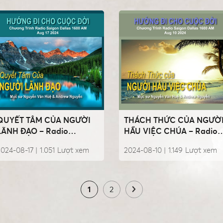
QUYẾT TÂM CỦA NGƯỜI
THÁCH THỨC CỦA NGƯỜ
LÃNH ĐẠO – Radio
HẦU VIỆC CHÚA – Radio
HDCCD Aug 17 2024
HDCCD Aug 10 2024
024-08-17 |
1.051
Lượt xem
2024-08-10 |
1.149
Lượt xem
1
2