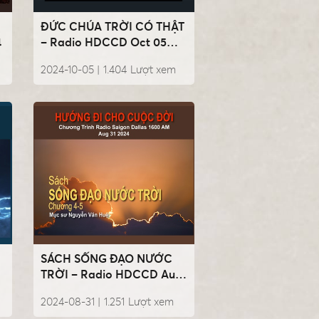
ĐỨC CHÚA TRỜI CÓ THẬT
4
– Radio HDCCD Oct 05
2024
2024-10-05 |
1.404
Lượt xem
SÁCH SỐNG ĐẠO NƯỚC
TRỜI – Radio HDCCD Aug
31 2024
2024-08-31 |
1.251
Lượt xem