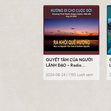
QUYẾT TÂM CỦA NGƯỜI
LÃNH ĐẠO – Radio
HDCCD Aug 24 2024
2024-08-24 |
1.195
Lượt xem
2