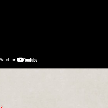
——–
22