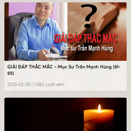
GIẢI ĐÁP THẮC MẮC – Mục Sư Trần Mạnh Hùng (61-
65)
2025-02-05 |
1.082
Lượt xem