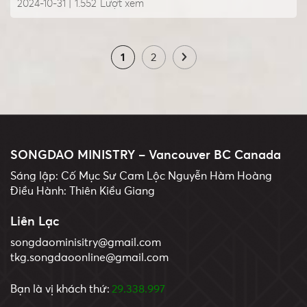
2024-10-31 |
1.552
Lượt xem
1
2
SONGDAO MINISTRY – Vancouver BC Canada
Sáng lập: Cố Mục Sư Cam Lộc Nguyễn Hàm Hoàng
Điều Hành: Thiên Kiều Giang
Liên Lạc
songdaominisitry@gmail.com
tkg.songdaoonline@gmail.com
Bạn là vị khách thứ:
29.338.997