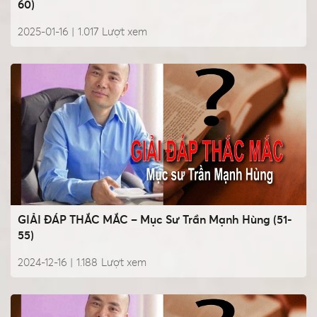
60)
2025-01-16 |
1.017
Lượt xem
GIẢI ĐÁP THẮC MẮC – Mục Sư Trần Mạnh Hùng (51-
55)
2024-12-16 |
1.188
Lượt xem