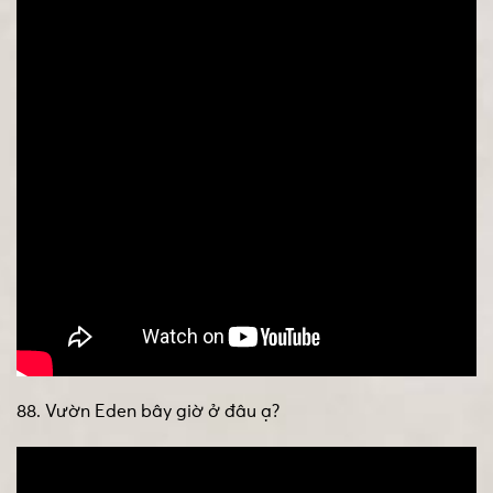
88. Vườn Eden bây giờ ở đâu ạ?