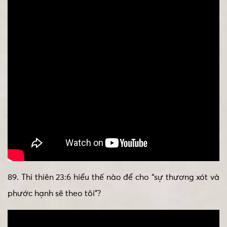
89. Thi thiên 23:6 hiểu thế nào để cho “sự thương xót và
phước hạnh sẽ theo tôi”?