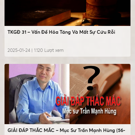
TKGĐ 31 – Vấn Đề Hỏa Táng Và Mất Sự Cứu Rỗi
2025-01-24 |
1.120
Lượt xem
GIẢI ĐÁP THẮC MẮC – Mục Sư Trần Mạnh Hùng (56-