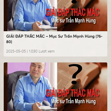
GIẢI ĐÁP THẮC MẮC – Mục Sư Trần Mạnh Hùng (76-
80)
2025-05-05 |
1.030
Lượt xem