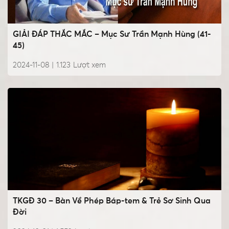
GIẢI ĐÁP THẮC MẮC – Mục Sư Trần Mạnh Hùng (41-
45)
2024-11-08 |
1.123
Lượt xem
TKGĐ 30 – Bàn Về Phép Báp-tem & Trẻ Sơ Sinh Qua
Đời