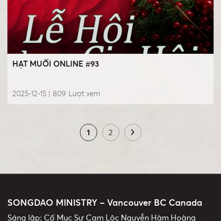
HẠT MUỐI ONLINE #93
2025-12-15 |
809
Lượt xem
1
2
SONGDAO MINISTRY – Vancouver BC Canada
Sáng lập: Cố Mục Sư Cam Lộc Nguyễn Hàm Hoàng