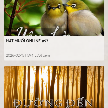
HẠT MUỐI ONLINE #97
2026-02-15 |
594
Lượt xem