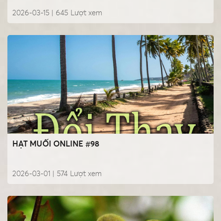
2026-03-15 |
645
Lượt xem
HẠT MUỐI ONLINE #98
2026-03-01 |
574
Lượt xem