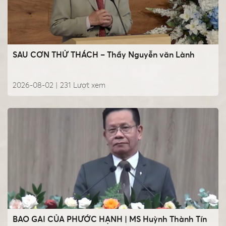
SAU CƠN THỬ THÁCH – Thầy Nguyễn văn Lành
2026-08-02 |
231
Lượt xem
BAO GAI CỦA PHƯỚC HẠNH | MS Huỳnh Thành Tín