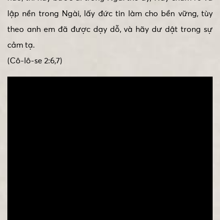
lập nền trong Ngài, lấy đức tin làm cho bền vững, tùy
theo anh em đã được dạy dỗ, và hãy dư dật trong sự
cảm tạ.
(Cô-lô-se 2:6,7)