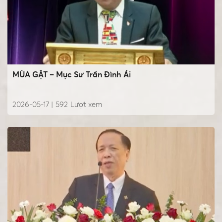
MÙA GẶT – Mục Sư Trần Đình Ái
2026-05-17 |
592
Lượt xem