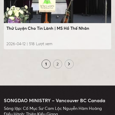
Thử Luyện Cho Tin Lành | MS Hồ Thế Nhân
2026-04-12 |
518
Lượt xem
1
2
SONGDAO MINISTRY – Vancouver BC Canada
Sáng lập: Cố Mục Sư Cam Lộc Nguyễn Hàm Hoàng
Điều Hành: Thiên Kiều Giang