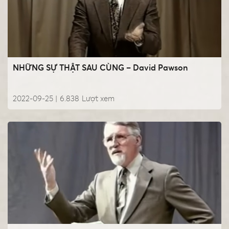
NHỮNG SỰ THẬT SAU CÙNG – David Pawson
2022-09-25 |
6.838
Lượt xem