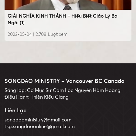
GIẢI NGHĨA KINH THÁNH – Hiểu Biết Giáo Lý Ba
Ngôi (1)
2022-05-04 |
2.708
Lượt xem
SONGDAO MINISTRY – Vancouver BC Canada
Sáng lập: Cố Mục Sư Cam Lộc Nguyễn Hàm Hoàng
Điều Hành: Thiên Kiều Giang
Liên Lạc
songdaominisitry@gmail.com
tkg.songdaoonline@gmail.com