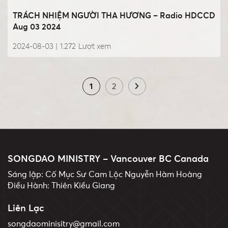
TRÁCH NHIỆM NGƯỜI THA HƯƠNG – Radio HDCCD
Aug 03 2024
2024-08-03 |
1.272
Lượt xem
1
2
SONGDAO MINISTRY – Vancouver BC Canada
Sáng lập: Cố Mục Sư Cam Lộc Nguyễn Hàm Hoàng
Điều Hành: Thiên Kiều Giang
Liên Lạc
songdaominisitry@gmail.com