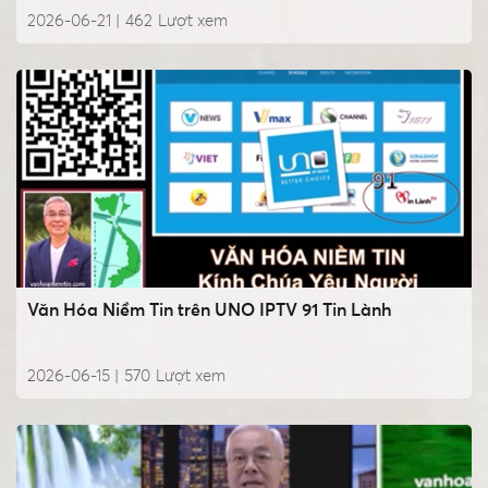
2026-06-21 |
462
Lượt xem
Văn Hóa Niềm Tin trên UNO IPTV 91 Tin Lành
2026-06-15 |
570
Lượt xem