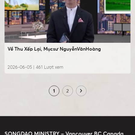
Về Thu Xếp Lại, Mụcsư NguyễnVănHoàng
2026-06-05 |
461
Lượt xem
1
2
SONGDAO MINISTRY – Vancouver BC Canada