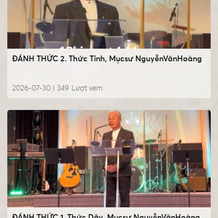
ĐÁNH THỨC 2. Thức Tỉnh, Mụcsư NguyễnVănHoàng
2026-07-30 |
349
Lượt xem
ĐÁNH THỨC 1. Thức Dậy, Mụcsư NguyễnVănHoàng