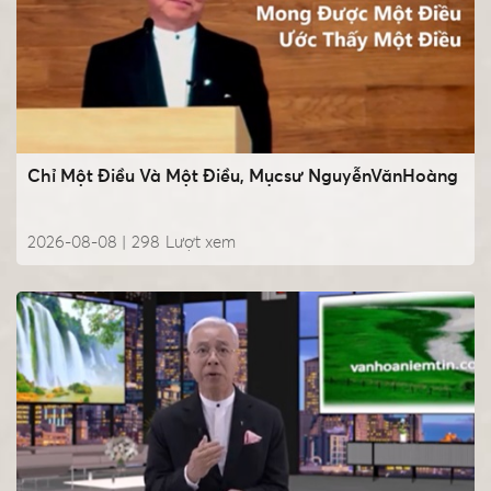
Chỉ Một Điều Và Một Điều, Mụcsư NguyễnVănHoàng
2026-08-08 |
298
Lượt xem