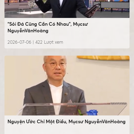
“Sỏi Đá Cũng Cần Có Nhau”, Mụcsư
NguyễnVănHoàng
2026-07-06 |
422
Lượt xem
Nguyện Ước Chỉ Một Điều, Mụcsư NguyễnVănHoàng