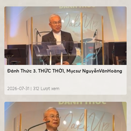
Đánh Thức 3. THỨC THỜI, Mụcsư NguyễnVănHoàng
2026-07-31 |
312
Lượt xem