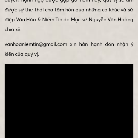
duyên, hạnh ngộ được gặp gỡ hôm nay, quý vị sẽ tìm
được sự thư thái cho tâm hồn qua những ca khúc và sứ
điệp Văn Hóa & Niềm Tin do Mục sư Nguyễn Văn Hoàng
chia xẻ.
vanhoaniemtin@gmail.com xin hân hạnh đón nhận ý
kiến của quý vị.