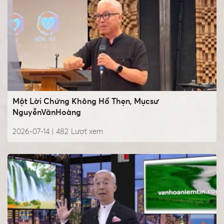
Một Lời Chứng Không Hổ Thẹn, Mụcsư
NguyễnVănHoàng
2026-07-14 |
482
Lượt xem