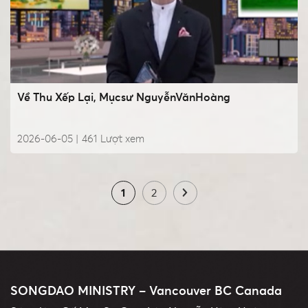
Về Thu Xếp Lại, Mụcsư NguyễnVănHoàng
2026-06-05 |
461
Lượt xem
1
2
SONGDAO MINISTRY – Vancouver BC Canada