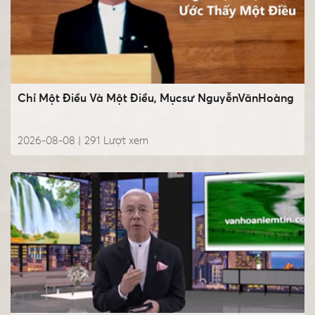
Chỉ Một Điều Và Một Điều, Mụcsư NguyễnVănHoàng
2026-08-08 |
291
Lượt xem