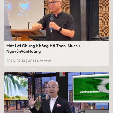
Một Lời Chứng Không Hổ Thẹn, Mụcsư
NguyễnVănHoàng
2026-07-14 |
481
Lượt xem