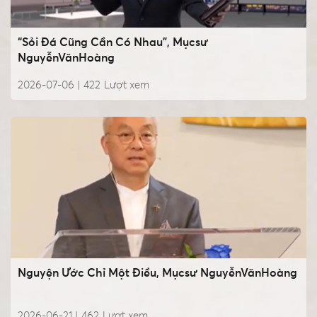
“Sỏi Đá Cũng Cần Có Nhau”, Mụcsư
NguyễnVănHoàng
2026-07-06 |
422
Lượt xem
Nguyện Ước Chỉ Một Điều, Mụcsư NguyễnVănHoàng
2026-06-21 |
462
Lượt xem