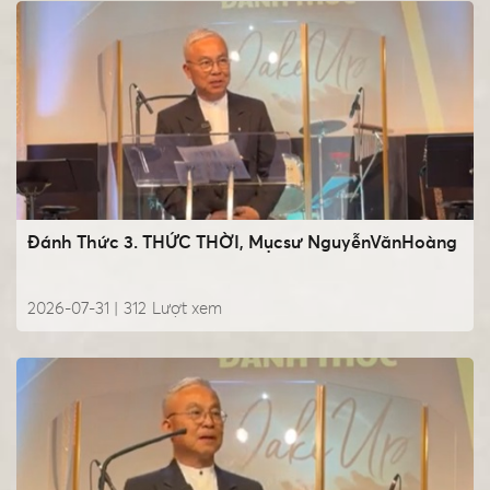
Đánh Thức 3. THỨC THỜI, Mụcsư NguyễnVănHoàng
2026-07-31 |
312
Lượt xem