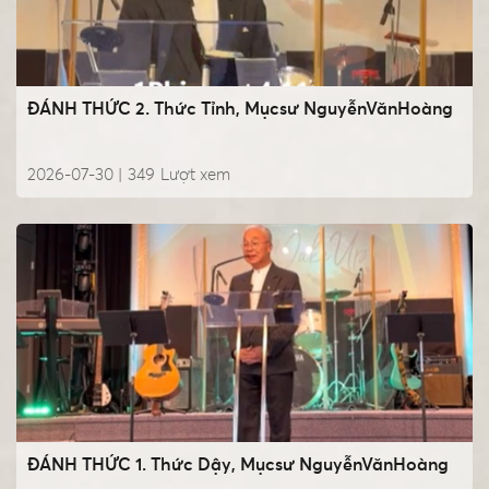
ĐÁNH THỨC 2. Thức Tỉnh, Mụcsư NguyễnVănHoàng
2026-07-30 |
349
Lượt xem
ĐÁNH THỨC 1. Thức Dậy, Mụcsư NguyễnVănHoàng