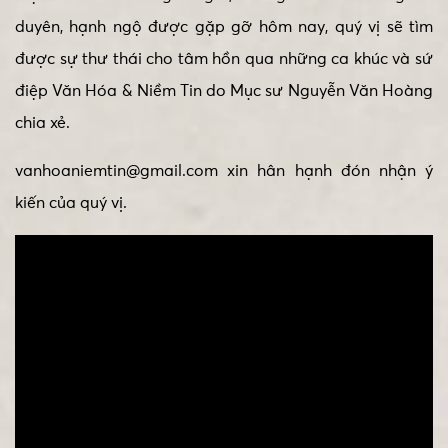
duyên, hạnh ngộ được gặp gỡ hôm nay, quý vị sẽ tìm
được sự thư thái cho tâm hồn qua những ca khúc và sứ
điệp Văn Hóa & Niềm Tin do Mục sư Nguyễn Văn Hoàng
chia xẻ.
vanhoaniemtin@gmail.com xin hân hạnh đón nhận ý
kiến của quý vị.