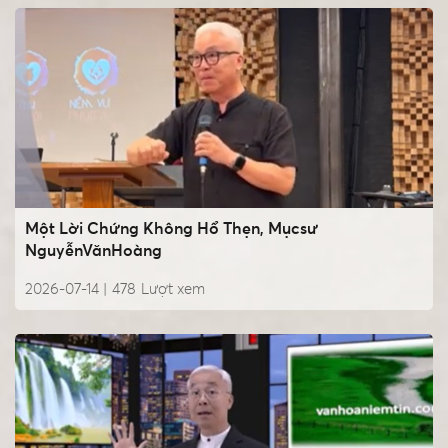
Một Lời Chứng Không Hổ Thẹn, Mụcsư
NguyễnVănHoàng
2026-07-14 |
478
Lượt xem