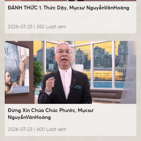
ĐÁNH THỨC 1. Thức Dậy, Mụcsư NguyễnVănHoàng
2026-07-25 |
350
Lượt xem
Đừng Xin Chúa Chúc Phước, Mụcsư
NguyễnVănHoàng
2026-07-23 |
400
Lượt xem