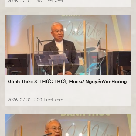
2026-07-31 |
348
Lượt xem
Đánh Thức 3. THỨC THỜI, Mụcsư NguyễnVănHoàng
2026-07-31 |
309
Lượt xem