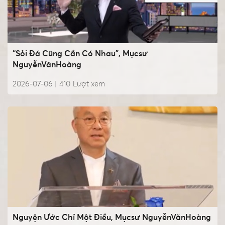
“Sỏi Đá Cũng Cần Có Nhau”, Mụcsư
NguyễnVănHoàng
2026-07-06 |
410
Lượt xem
Nguyện Ước Chỉ Một Điều, Mụcsư NguyễnVănHoàng