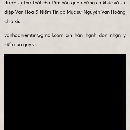
được sự thư thái cho tâm hồn qua những ca khúc và sứ
điệp Văn Hóa & Niềm Tin do Mục sư Nguyễn Văn Hoàng
chia xẻ.
vanhoaniemtin@gmail.com xin hân hạnh đón nhận ý
kiến của quý vị.