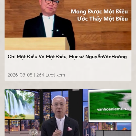
Chỉ Một Điều Và Một Điều, Mụcsư NguyễnVănHoàng
2026-08-08 |
264
Lượt xem