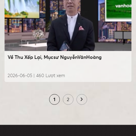
Về Thu Xếp Lại, Mụcsư NguyễnVănHoàng
2026-06-05 |
460
Lượt xem
1
2