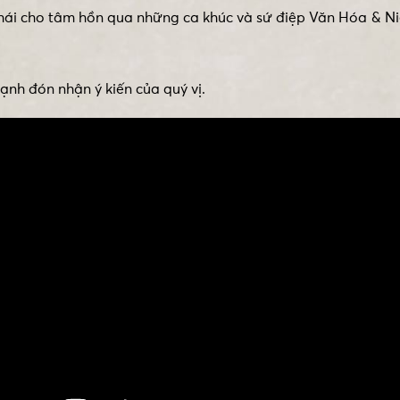
 thái cho tâm hồn qua những ca khúc và sứ điệp Văn Hóa & 
nh đón nhận ý kiến của quý vị.