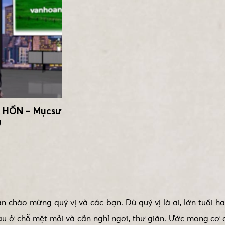
T HỒN – Mụcsư
g
 chào mừng quý vị và các bạn. Dù quý vị là ai, lớn tuổi h
au ở chỗ mệt mỏi và cần nghỉ ngơi, thư giãn. Ước mong cơ