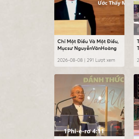
Chỉ Một Điều Và Một Điều,
Mụcsư NguyễnVănHoàng
2026-08-08 |
291
Lượt xem