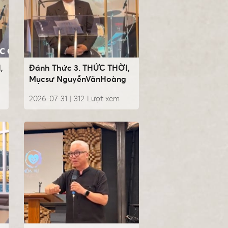
,
Đánh Thức 3. THỨC THỜI,
Mụcsư NguyễnVănHoàng
2026-07-31 |
312
Lượt xem