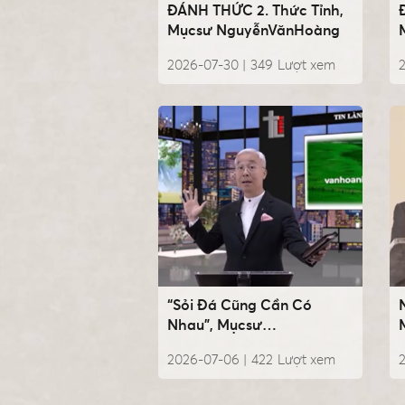
ĐÁNH THỨC 2. Thức Tỉnh,
Mụcsư NguyễnVănHoàng
2026-07-30 |
349
Lượt xem
“Sỏi Đá Cũng Cần Có
Nhau”, Mụcsư
NguyễnVănHoàng
2026-07-06 |
422
Lượt xem