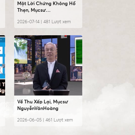
Một Lời Chứng Không Hổ
Thẹn, Mụcsư
NguyễnVănHoàng
2026-07-14 |
481
Lượt xem
Về Thu Xếp Lại, Mụcsư
NguyễnVănHoàng
2026-06-05 |
461
Lượt xem