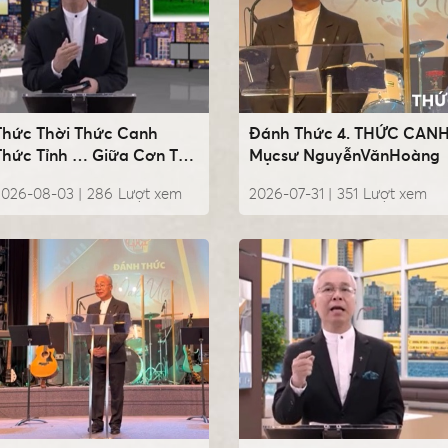
Thức Thời Thức Canh
Đánh Thức 4. THỨC CANH
Thức Tỉnh … Giữa Cơn Thử
Mụcsư NguyễnVănHoàng
Lửa, Mụcsư
2026-08-03 |
286
Lượt xem
2026-07-31 |
351
Lượt xem
NguyễnVănHoàng