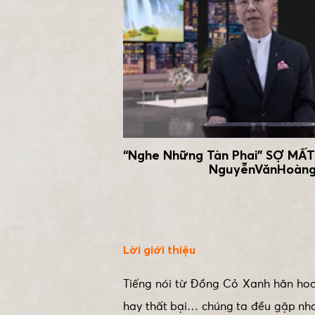
“Nghe Những Tàn Phai” SỢ MẤ
NguyễnVănHoàn
Lời giới thiệu
Tiếng nói từ Đồng Cỏ Xanh hân hoan
hay thất bại… chúng ta đều gặp nh