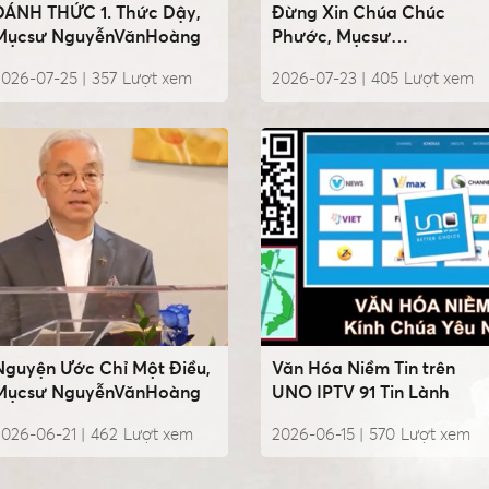
ĐÁNH THỨC 1. Thức Dậy,
Đừng Xin Chúa Chúc
Mụcsư NguyễnVănHoàng
Phước, Mụcsư
NguyễnVănHoàng
2026-07-25 |
357
Lượt xem
2026-07-23 |
405
Lượt xem
Nguyện Ước Chỉ Một Điều,
Văn Hóa Niềm Tin trên
Mụcsư NguyễnVănHoàng
UNO IPTV 91 Tin Lành
2026-06-21 |
462
Lượt xem
2026-06-15 |
570
Lượt xem