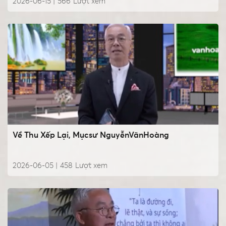
2026-06-15 |
566
Lượt xem
Về Thu Xếp Lại, Mụcsư NguyễnVănHoàng
2026-06-05 |
458
Lượt xem