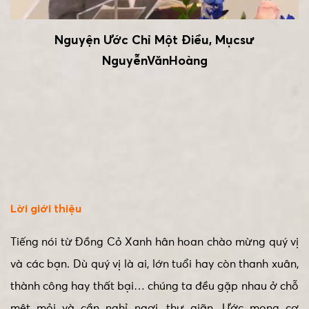
Nguyện Ước Chỉ Một Điều, Mụcsư
NguyễnVănHoàng
Lời giới thiệu
Tiếng nói từ Đồng Cỏ Xanh hân hoan chào mừng quý vị
và các bạn. Dù quý vị là ai, lớn tuổi hay còn thanh xuân,
thành công hay thất bại… chúng ta đều gặp nhau ở chỗ
mệt mỏi và cần nghỉ ngơi, thư giãn. Ước mong cơ