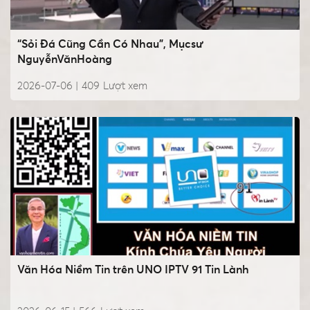
“Sỏi Đá Cũng Cần Có Nhau”, Mụcsư
NguyễnVănHoàng
2026-07-06 |
409
Lượt xem
Văn Hóa Niềm Tin trên UNO IPTV 91 Tin Lành