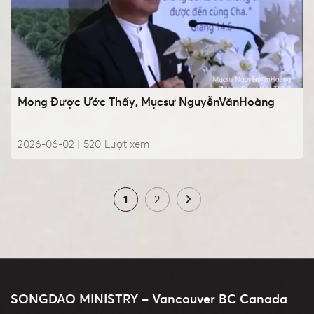
Mong Được Ước Thấy, Mụcsư NguyễnVănHoàng
2026-06-02 |
520
Lượt xem
1
2
SONGDAO MINISTRY – Vancouver BC Canada