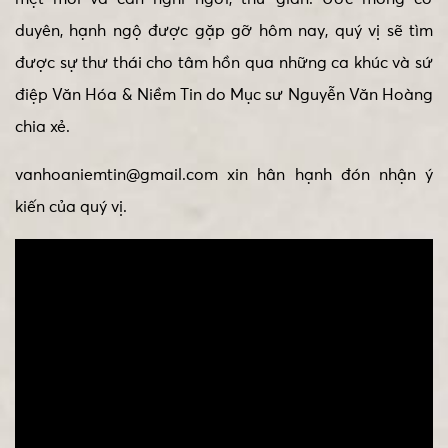
duyên, hạnh ngộ được gặp gỡ hôm nay, quý vị sẽ tìm
được sự thư thái cho tâm hồn qua những ca khúc và sứ
điệp Văn Hóa & Niềm Tin do Mục sư Nguyễn Văn Hoàng
chia xẻ.
vanhoaniemtin@gmail.com xin hân hạnh đón nhận ý
kiến của quý vị.