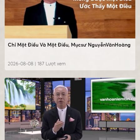
Chỉ Một Điều Và Một Điều, Mụcsư NguyễnVănHoàng
2026-08-08 |
187
Lượt xem