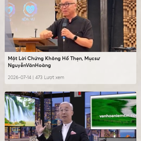
Một Lời Chứng Không Hổ Thẹn, Mụcsư
NguyễnVănHoàng
2026-07-14 |
473
Lượt xem