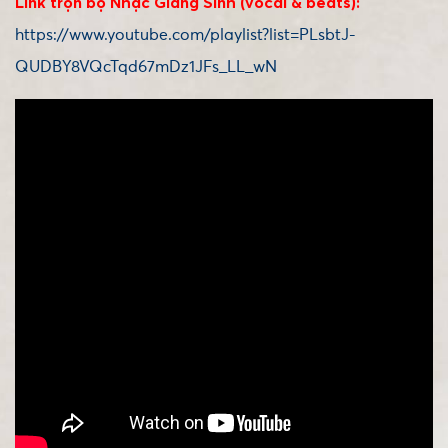
Link trọn bộ Nhạc Giáng Sinh (vocal & beats):
https://www.youtube.com/playlist?list=PLsbtJ-
QUDBY8VQcTqd67mDz1JFs_LL_wN