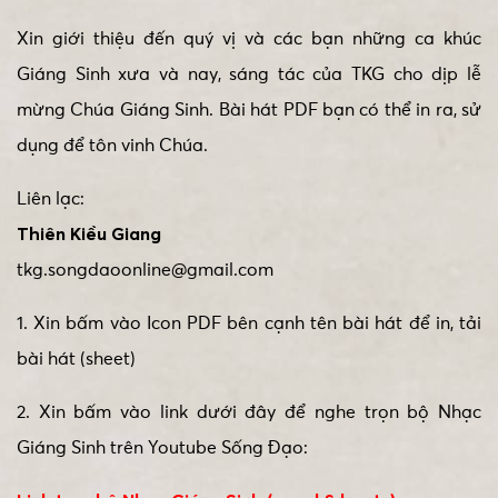
Xin giới thiệu đến quý vị và các bạn những ca khúc
Giáng Sinh xưa và nay, sáng tác của TKG cho dịp lễ
mừng Chúa Giáng Sinh. Bài hát PDF bạn có thể in ra, sử
dụng để tôn vinh Chúa.
Liên lạc:
Thiên Kiều Giang
tkg.songdaoonline@gmail.com
1. Xin bấm vào Icon PDF bên cạnh tên bài hát để in, tải
bài hát (sheet)
2. Xin bấm vào link dưới đây để nghe trọn bộ Nhạc
Giáng Sinh trên Youtube Sống Đạo: