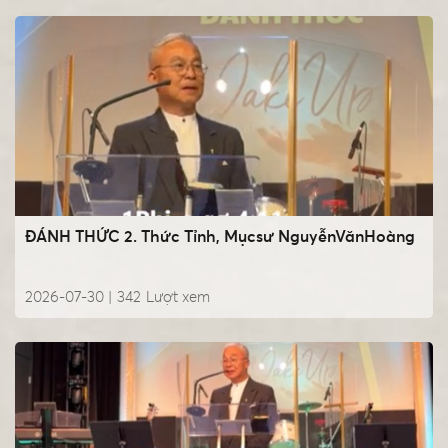
ĐÁNH THỨC 2. Thức Tỉnh, Mụcsư NguyễnVănHoàng
2026-07-30 |
342
Lượt xem