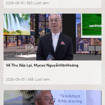
2026-06-15 |
565
Lượt xem
Về Thu Xếp Lại, Mụcsư NguyễnVănHoàng
2026-06-05 |
458
Lượt xem