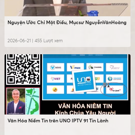
Nguyện Ước Chỉ Một Điều, Mụcsư NguyễnVănHoàng
2026-06-21 |
455
Lượt xem
Văn Hóa Niềm Tin trên UNO IPTV 91 Tin Lành