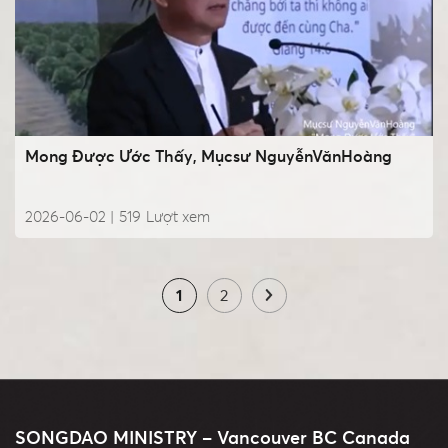
Mong Được Ước Thấy, Mụcsư NguyễnVănHoàng
2026-06-02 |
519
Lượt xem
1
2
SONGDAO MINISTRY – Vancouver BC Canada