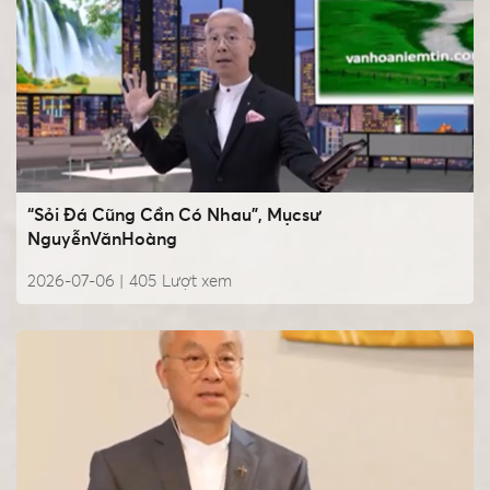
“Sỏi Đá Cũng Cần Có Nhau”, Mụcsư
NguyễnVănHoàng
2026-07-06 |
405
Lượt xem