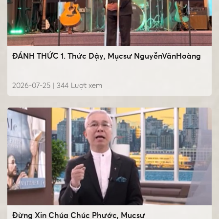
ĐÁNH THỨC 1. Thức Dậy, Mụcsư NguyễnVănHoàng
2026-07-25 |
344
Lượt xem
Đừng Xin Chúa Chúc Phước, Mụcsư