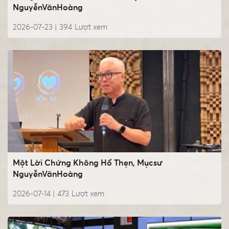
NguyễnVănHoàng
2026-07-23 |
394
Lượt xem
Một Lời Chứng Không Hổ Thẹn, Mụcsư
NguyễnVănHoàng
2026-07-14 |
473
Lượt xem