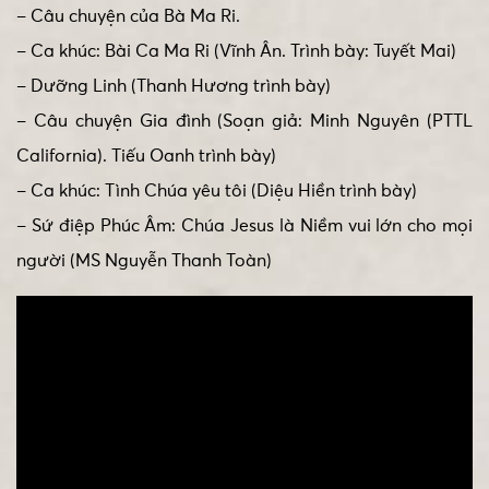
– Câu chuyện của Bà Ma Ri.
– Ca khúc: Bài Ca Ma Ri (Vĩnh Ân. Trình bày: Tuyết Mai)
– Dưỡng Linh (Thanh Hương trình bày)
– Câu chuyện Gia đình (Soạn giả: Minh Nguyên (PTTL
California). Tiếu Oanh trình bày)
– Ca khúc: Tình Chúa yêu tôi (Diệu Hiền trình bày)
– Sứ điệp Phúc Âm: Chúa Jesus là Niềm vui lớn cho mọi
người (MS Nguyễn Thanh Toàn)