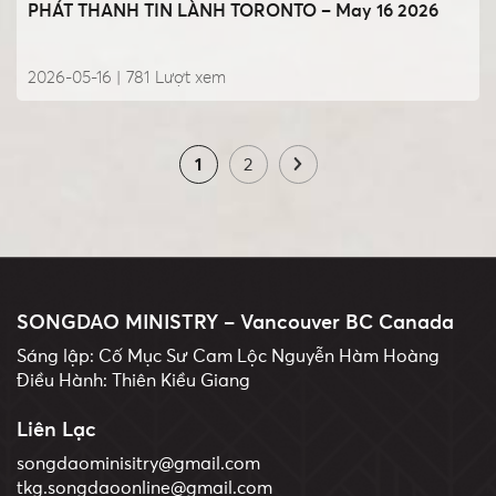
PHÁT THANH TIN LÀNH TORONTO – May 16 2026
2026-05-16 |
781
Lượt xem
1
2
SONGDAO MINISTRY – Vancouver BC Canada
Sáng lập: Cố Mục Sư Cam Lộc Nguyễn Hàm Hoàng
Điều Hành: Thiên Kiều Giang
Liên Lạc
songdaominisitry@gmail.com
tkg.songdaoonline@gmail.com