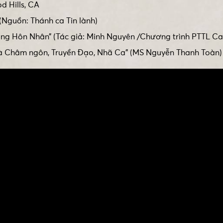
d Hills, CA
 (Nguồn: Thánh ca Tin lành)
rong Hôn Nhân” (Tác giả: Minh Nguyên /Chương trình PTTL Cal
và Châm ngôn, Truyền Đạo, Nhã Ca” (MS Nguyễn Thanh Toàn)