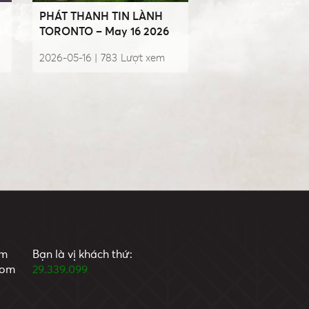
PHÁT THANH TIN LÀNH
TORONTO – May 16 2026
2026-05-16 |
783
Lượt xem
om
Bạn là vị khách thứ:
com
29.339.099