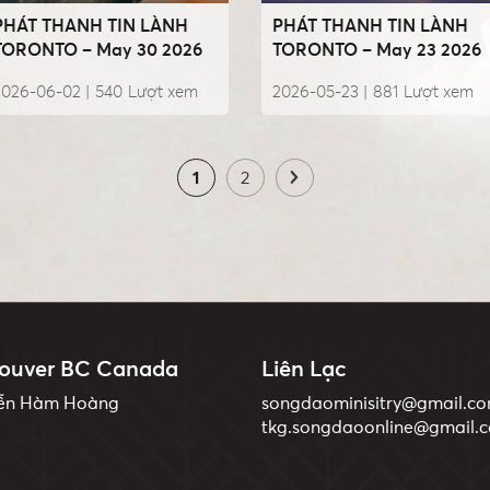
PHÁT THANH TIN LÀNH
PHÁT THANH TIN LÀNH
TORONTO – May 30 2026
TORONTO – May 23 2026
2026-06-02 |
540
Lượt xem
2026-05-23 |
881
Lượt xem
1
2
ouver BC Canada
Liên Lạc
yễn Hàm Hoàng
songdaominisitry@gmail.c
tkg.songdaoonline@gmail.