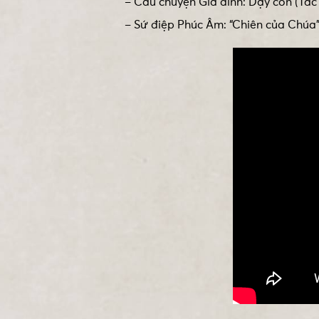
– Câu chuyện Gia đình: Dạy con (Tác 
– Sứ điệp Phúc Âm: “Chiên của Chúa