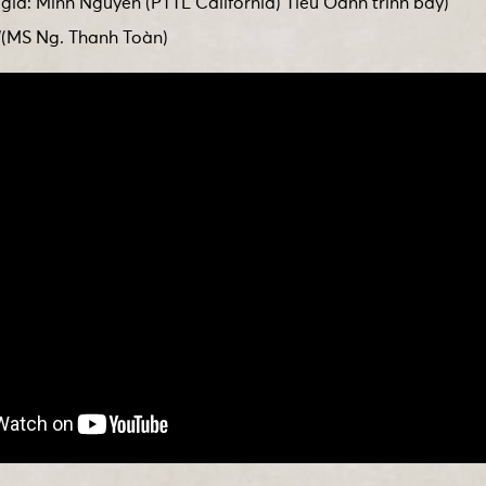
giả: Minh Nguyên (PTTL California) Tiếu Oanh trình bày)
”(MS Ng. Thanh Toàn)