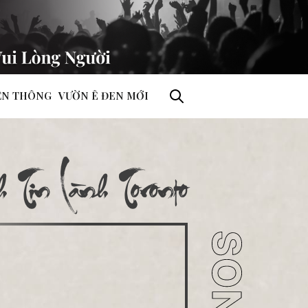
ỀN THÔNG
VƯỜN Ê ĐEN MỚI
 Tin Lành Toronto