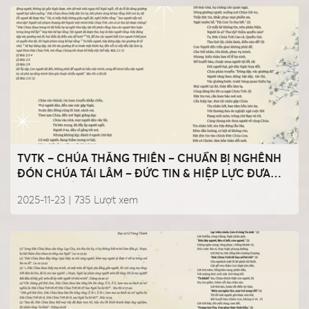
TVTK – CHÚA THĂNG THIÊN – CHUẨN BỊ NGHÊNH
ĐÓN CHÚA TÁI LÂM – ĐỨC TIN & HIỆP LỰC ĐƯA
NGƯỜI ĐẾN CÙNG CHÚA
2025-11-23 |
735
Lượt xem