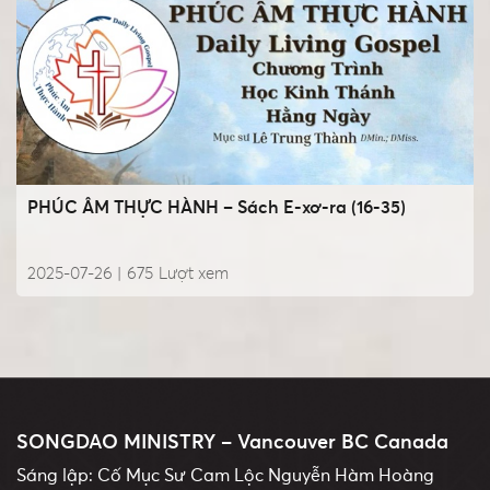
PHÚC ÂM THỰC HÀNH – Sách E-xơ-ra (16-35)
2025-07-26 |
675
Lượt xem
SONGDAO MINISTRY – Vancouver BC Canada
Sáng lập: Cố Mục Sư Cam Lộc Nguyễn Hàm Hoàng