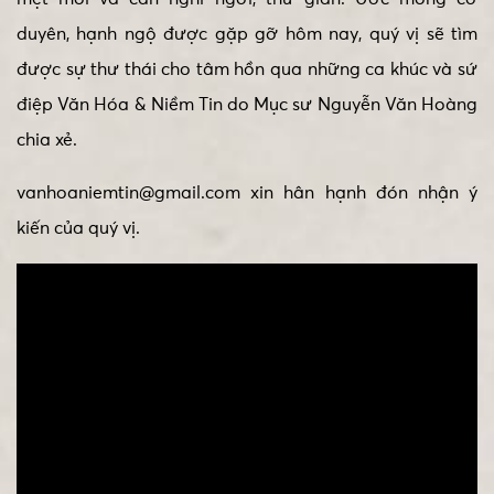
duyên, hạnh ngộ được gặp gỡ hôm nay, quý vị sẽ tìm
được sự thư thái cho tâm hồn qua những ca khúc và sứ
điệp Văn Hóa & Niềm Tin do Mục sư Nguyễn Văn Hoàng
chia xẻ.
vanhoaniemtin@gmail.com xin hân hạnh đón nhận ý
kiến của quý vị.