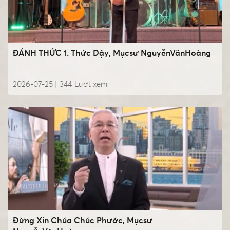
ĐÁNH THỨC 1. Thức Dậy, Mụcsư NguyễnVănHoàng
2026-07-25 |
344
Lượt xem
Đừng Xin Chúa Chúc Phước, Mụcsư