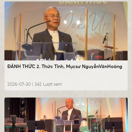
ĐÁNH THỨC 2. Thức Tỉnh, Mụcsư NguyễnVănHoàng
2026-07-30 |
342
Lượt xem