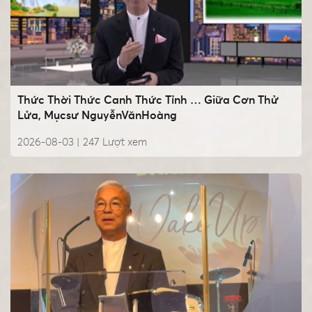
Thức Thời Thức Canh Thức Tỉnh … Giữa Cơn Thử
Lửa, Mụcsư NguyễnVănHoàng
2026-08-03 |
247
Lượt xem