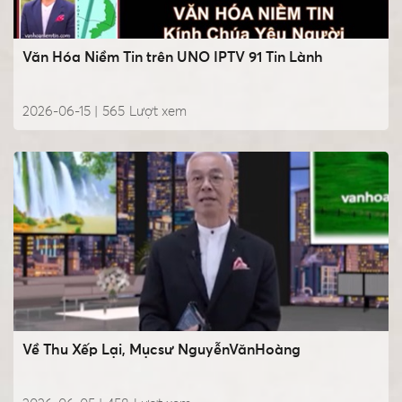
Văn Hóa Niềm Tin trên UNO IPTV 91 Tin Lành
2026-06-15 |
565
Lượt xem
Về Thu Xếp Lại, Mụcsư NguyễnVănHoàng