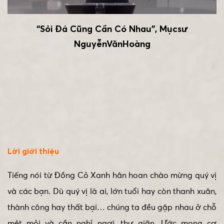
“Sỏi Đá Cũng Cần Có Nhau”, Mụcsư
NguyễnVănHoàng
Lời giới thiệu
Tiếng nói từ Đồng Cỏ Xanh hân hoan chào mừng quý vị
và các bạn. Dù quý vị là ai, lớn tuổi hay còn thanh xuân,
thành công hay thất bại… chúng ta đều gặp nhau ở chỗ
mệt mỏi và cần nghỉ ngơi, thư giãn. Ước mong cơ