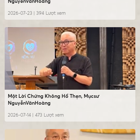
NguyễnVănHoàng
2026-07-23 |
394
Lượt xem
Một Lời Chứng Không Hổ Thẹn, Mụcsư
NguyễnVănHoàng
2026-07-14 |
473
Lượt xem