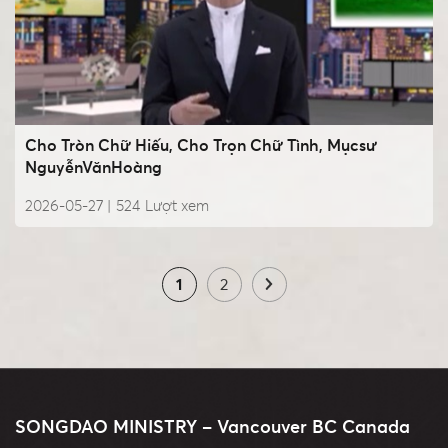
Cho Tròn Chữ Hiếu, Cho Trọn Chữ Tình, Mụcsư
NguyễnVănHoàng
2026-05-27 |
524
Lượt xem
1
2
SONGDAO MINISTRY – Vancouver BC Canada