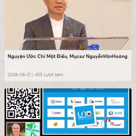
Nguyện Ước Chỉ Một Điều, Mụcsư NguyễnVănHoàng
2026-06-21 |
455
Lượt xem