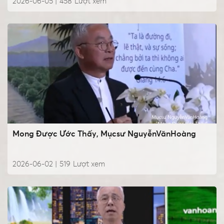
2026-06-05 |
458
Lượt xem
Mong Được Ước Thấy, Mụcsư NguyễnVănHoàng
2026-06-02 |
519
Lượt xem