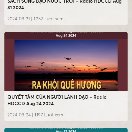
SÁCH SỐNG ĐẠO NƯỚC TRỜI – Radio HDCCD Aug
31 2024
2024-08-31 |
1.252
Lượt xem
QUYẾT TÂM CỦA NGƯỜI LÃNH ĐẠO – Radio
HDCCD Aug 24 2024
2024-08-24 |
1.197
Lượt xem