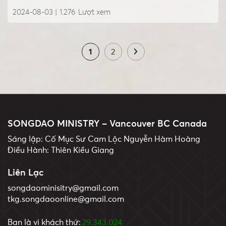
2024-08-03 |
1.276
Lượt xem
1
2
SONGDAO MINISTRY – Vancouver BC Canada
Sáng lập: Cố Mục Sư Cam Lộc Nguyễn Hàm Hoàng
Điều Hành: Thiên Kiều Giang
Liên Lạc
songdaominisitry@gmail.com
tkg.songdaoonline@gmail.com
Bạn là vị khách thứ:
29.343.024