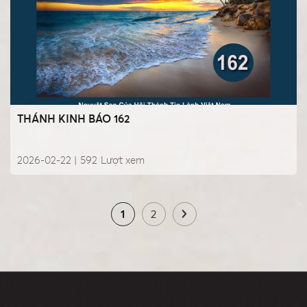
THÁNH KINH BÁO 162
2026-02-22 |
592
Lượt xem
1
2