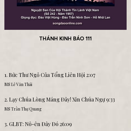
THÁNH KINH BÁO 111
1. Bức Thư Ngỏ Của Tổng Liên Hội 2:07
MS Lê Văn Thái
2. Lạy Chúa Lòng Máng Đây! Xin Chúa Ngự 9:33
MS Trần Thự Quang
3. GLBT: Nô-ên Đây Đó 26:09