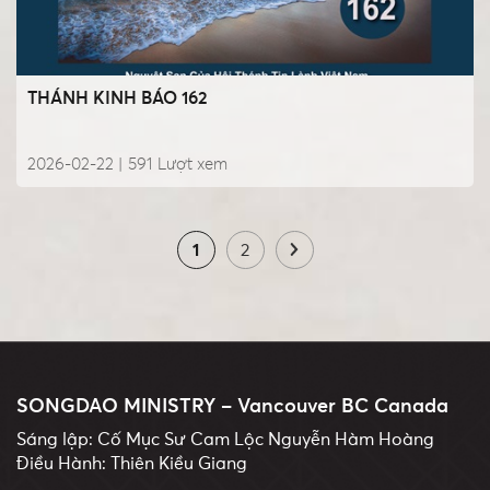
THÁNH KINH BÁO 162
2026-02-22 |
591
Lượt xem
1
2
SONGDAO MINISTRY – Vancouver BC Canada
Sáng lập: Cố Mục Sư Cam Lộc Nguyễn Hàm Hoàng
Điều Hành: Thiên Kiều Giang