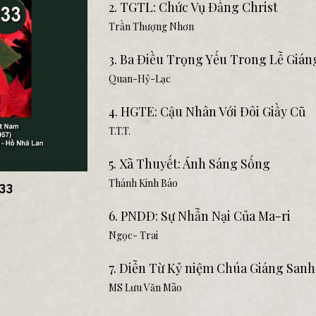
2. TGTL: Chức Vụ Đấng Christ
Trần Thượng Nhơn
3. Ba Điều Trọng Yếu Trong Lễ Gián
Quan-Hỷ-Lạc
4. HGTE: Cậu Nhân Với Đôi Giầy Cũ
T.T.T.
5. Xã Thuyết: Ánh Sáng Sống
Thánh Kinh Báo
33
6. PNDĐ: Sự Nhẫn Nại Của Ma-ri
Ngọc- Trai
7. Diễn Từ Kỷ niệm Chúa Giáng Sanh
MS Lưu Văn Mão