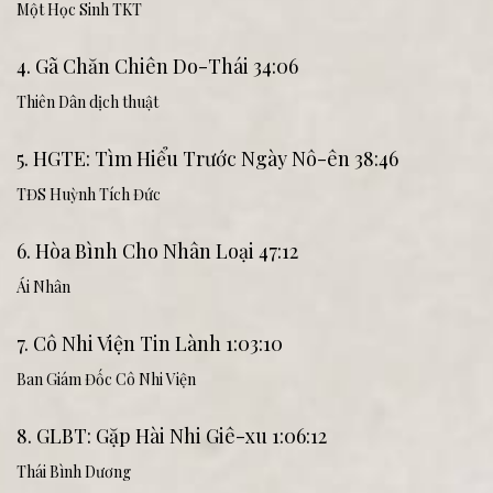
Một Học Sinh TKT
4. Gã Chăn Chiên Do-Thái 34:06
Thiên Dân dịch thuật
5. HGTE: Tìm Hiểu Trước Ngày Nô-ên 38:46
TĐS Huỳnh Tích Đức
6. Hòa Bình Cho Nhân Loại 47:12
Ái Nhân
7. Cô Nhi Viện Tin Lành 1:03:10
Ban Giám Đốc Cô Nhi Viện
8. GLBT: Gặp Hài Nhi Giê-xu 1:06:12
Thái Bình Dương