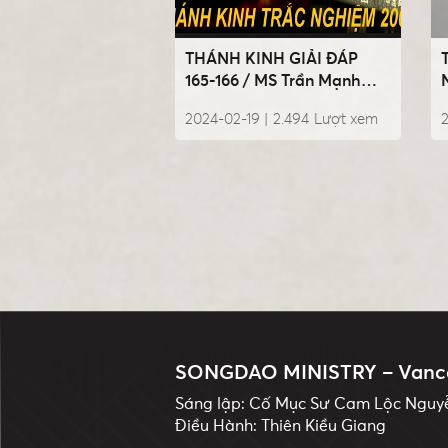
THÁNH KINH GIẢI ĐÁP
165-166 / MS Trần Mạnh
Hùng
2024-02-19 |
2.494
Lượt xem
2
SONGDAO MINISTRY – Vanc
Sáng lập: Cố Mục Sư Cam Lộc Ngu
Điều Hành: Thiên Kiều Giang