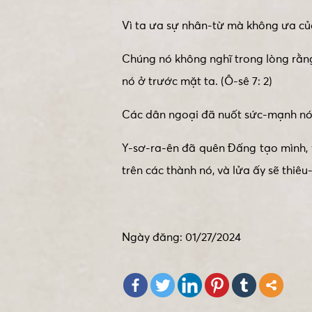
Vì ta ưa sự nhân-từ mà không ưa của-
Chúng nó không nghĩ trong lòng rằng
nó ở trước mặt ta. (Ô-sê 7: 2)
Các dân ngoại đã nuốt sức-mạnh nó,
Y-sơ-ra-ên đã quên Đấng tạo mình, 
trên các thành nó, và lửa ấy sẽ thiêu
Ngày đăng: 01/27/2024