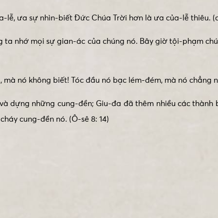
lễ, ưa sự nhìn-biết Đức Chúa Trời hơn là ưa của-lễ thiêu. (
 ta nhớ mọi sự gian-ác của chúng nó. Bây giờ tội-phạm chún
 mà nó không biết! Tóc đầu nó bạc lém-đém, mà nó chẳng ng
và dựng những cung-đền; Giu-đa đã thêm nhiều các thành b
-cháy cung-đền nó. (Ô-sê 8: 14)