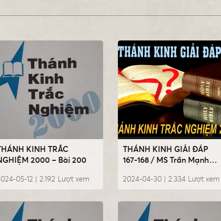
THÁNH KINH TRẮC
THÁNH KINH GIẢI ĐÁP
NGHIỆM 2000 – Bài 200
167-168 / MS Trần Mạnh
Hùng
024-05-12 |
2.192
Lượt xem
2024-04-30 |
2.334
Lượt xem