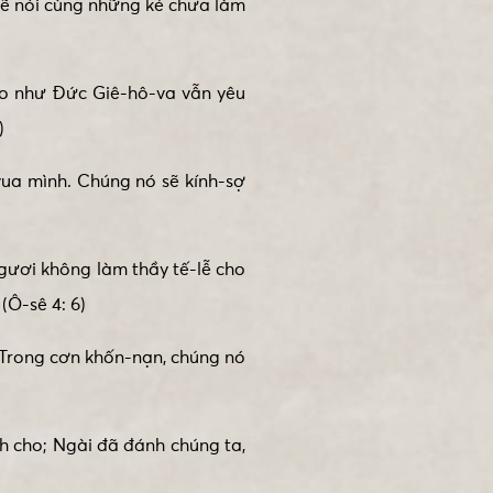
sẽ nói cùng những kẻ chưa làm
eo như Đức Giê-hô-va vẫn yêu
)
 vua mình. Chúng nó sẽ kính-sợ
ngươi không làm thầy tế-lễ cho
(Ô-sê 4: 6)
. Trong cơn khốn-nạn, chúng nó
nh cho; Ngài đã đánh chúng ta,