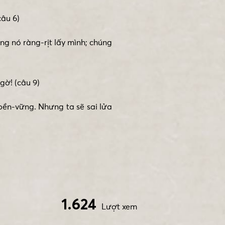
câu 6)
g nó ràng-rịt lấy mình; chúng
ờ! (câu 9)
ền-vững. Nhưng ta sẽ sai lửa
1.624
Lượt xem