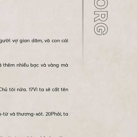
gười vợ gian dâm, và con cái
đã thêm nhiều bạc và vàng mà
hủ tôi nữa. 17Vì ta sẽ cất tên
n-từ và thương-xót. 20Phải, ta