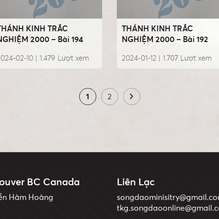
THÁNH KINH TRẮC
THÁNH KINH TRẮC
NGHIỆM 2000 – Bài 194
NGHIỆM 2000 – Bài 192
024-02-10 |
1.479
Lượt xem
2024-01-12 |
1.707
Lượt xem
1
2
ouver BC Canada
Liên Lạc
yễn Hàm Hoàng
songdaominisitry@gmail.c
tkg.songdaoonline@gmail.