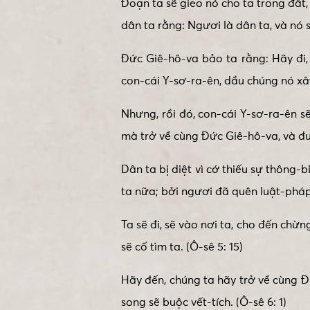
Đoạn ta sẽ gieo nó cho ta trong đất
dân ta rằng: Ngươi là dân ta, và nó s
Đức Giê-hô-va bảo ta rằng: Hãy đi
con-cái Y-sơ-ra-ên, dầu chúng nó xây
Nhưng, rồi đó, con-cái Y-sơ-ra-ên s
mà trở về cùng Đức Giê-hô-va, và đư
Dân ta bị diệt vì cớ thiếu sự thông-
ta nữa; bởi ngươi đã quên luật-pháp 
Ta sẽ đi, sẽ vào nơi ta, cho đến ch
sẽ cố tìm ta. (Ô-sê 5: 15)
Hãy đến, chúng ta hãy trở về cùng Đ
song sẽ buộc vết-tích. (Ô-sê 6: 1)