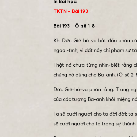
In Bài học:
TKTN – Bài 193
Bài 193 – Ô-sê 1-8
Khi Đức Giê-hô-va bắt đầu phán cù
ngoại-tình; vì đất nầy chỉ phạm sự t
Thật nó chưa từng nhìn-biết rằng 
chúng nó dùng cho Ba-anh. (Ô-sê 2: 
Đức Giê-hô-va phán rằng: Trong ngày
của các tượng Ba-anh khỏi miệng nó;
Ta sẽ cưới ngươi cho ta đời đời; ta
sẽ cưới ngươi cho ta trong sự thành-