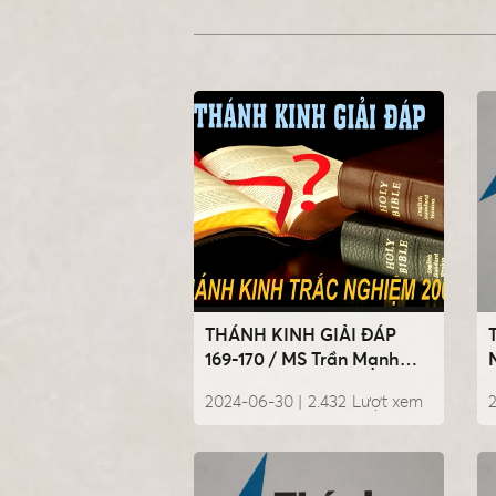
THÁNH KINH GIẢI ĐÁP
169-170 / MS Trần Mạnh
Hùng
2024-06-30 |
2.432
Lượt xem
2