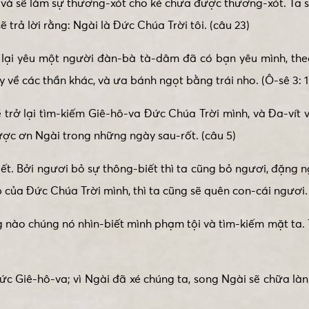
, và sẽ làm sự thương-xót cho kẻ chưa được thương-xót. Ta 
ẽ trả lời rằng: Ngài là Đức Chúa Trời tôi. (câu 23)
, lại yêu một người đàn-bà tà-dâm đã có bạn yêu mình, th
 về các thần khác, và ưa bánh ngọt bằng trái nho. (Ô-sê 3: 1
ẽ trở lại tìm-kiếm Giê-hô-va Đức Chúa Trời mình, và Đa-vít
ợc ơn Ngài trong những ngày sau-rốt. (câu 5)
biết. Bởi ngươi bỏ sự thông-biết thì ta cũng bỏ ngươi, đặng 
của Đức Chúa Trời mình, thì ta cũng sẽ quên con-cái ngươi. 
ừng nào chúng nó nhìn-biết mình phạm tội và tìm-kiếm mặt ta
ức Giê-hô-va; vì Ngài đã xé chúng ta, song Ngài sẽ chữa là