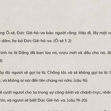
ng Ô-sê, Đức Giê-hô-va bảo người rằng: Hãy đi, lấy một n
à-dâm, lìa-bỏ Đức Giê-hô-va. (Ô-sê 1: 2)
chính ta là Đấng đã ban lúa mì, rượu mới và dầu cho nó, 
8)
 đó ngươi sẽ gọi ta là: Chồng tôi, và sẽ không gọi ta là: C
 và không ai nói đến tên chúng nó nữa. (câu 16)
 sẽ cưới ngươi cho ta trong sự công-bình và chánh-trực, nhâ
tín, và ngươi sẽ biết Đức Giê-hô-va. (câu 19-20)