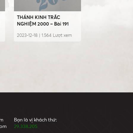
THÁNH KINH TRẮC
NGHIỆM 2000 – Bài 191
2023-12-18 |
1.564
Lượt xem
om
Bạn là vị khách thứ:
com
29.338.205