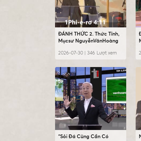
ĐÁNH THỨC 2. Thức Tỉnh,
Mụcsư NguyễnVănHoàng
2026-07-30 |
346
Lượt xem
“Sỏi Đá Cũng Cần Có