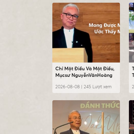
Chỉ Một Điều Và Một Điều,
Mụcsư NguyễnVănHoàng
2026-08-08 |
245
Lượt xem