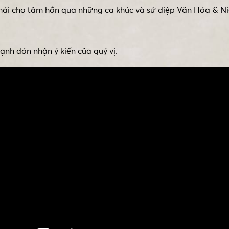
 thái cho tâm hồn qua những ca khúc và sứ điệp Văn Hóa & 
nh đón nhận ý kiến của quý vị.