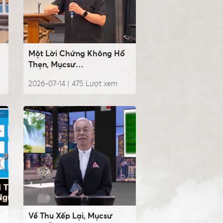
Một Lời Chứng Không Hổ
Thẹn, Mụcsư
NguyễnVănHoàng
2026-07-14 |
475
Lượt xem
Về Thu Xếp Lại, Mụcsư