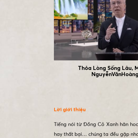
Thỏa Lòng Sống Lâu, 
NguyễnVănHoàn
Lời giới thiệu
Tiếng nói từ Đồng Cỏ Xanh hân hoan
hay thất bại… chúng ta đều gặp nh