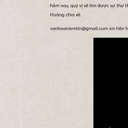
hôm nay, quý vị sẽ tìm được sự thư
Hoàng chia xẻ.
vanhoaniemtin@gmail.com xin hân hạ