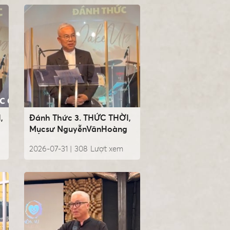
,
Đánh Thức 3. THỨC THỜI,
Mụcsư NguyễnVănHoàng
2026-07-31 |
308
Lượt xem