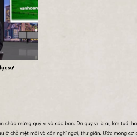
Mụcsư
g
 chào mừng quý vị và các bạn. Dù quý vị là ai, lớn tuổi h
au ở chỗ mệt mỏi và cần nghỉ ngơi, thư giãn. Ước mong cơ