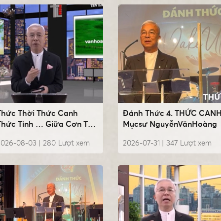
Thức Thời Thức Canh
Đánh Thức 4. THỨC CANH
Thức Tỉnh … Giữa Cơn Thử
Mụcsư NguyễnVănHoàng
Lửa, Mụcsư
2026-08-03 |
280
Lượt xem
2026-07-31 |
347
Lượt xem
NguyễnVănHoàng