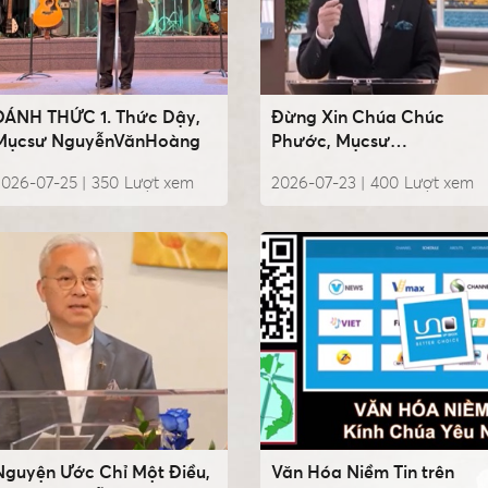
ĐÁNH THỨC 1. Thức Dậy,
Đừng Xin Chúa Chúc
Mụcsư NguyễnVănHoàng
Phước, Mụcsư
NguyễnVănHoàng
2026-07-25 |
350
Lượt xem
2026-07-23 |
400
Lượt xem
Nguyện Ước Chỉ Một Điều,
Văn Hóa Niềm Tin trên