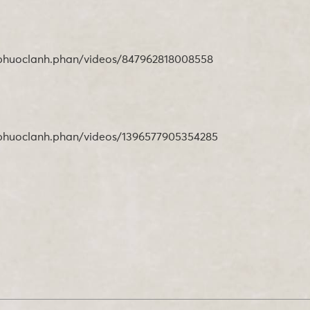
nphuoclanh.phan/videos/847962818008558
nphuoclanh.phan/videos/1396577905354285