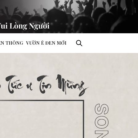
ỀN THÔNG
VƯỜN Ê ĐEN MỚI
n Tức & Tin Mừng