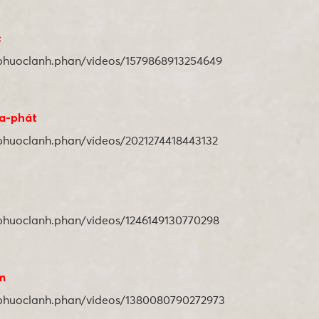
c
nphuoclanh.phan/videos/1579868913254649
sa-phát
nphuoclanh.phan/videos/2021274418443132
nphuoclanh.phan/videos/1246149130770298
m
nphuoclanh.phan/videos/1380080790272973