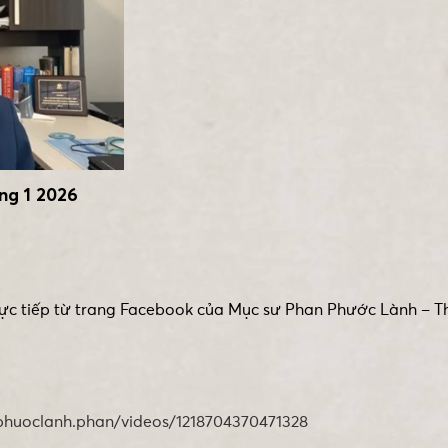
g 1 2026
rực tiếp từ trang Facebook của Mục sư Phan Phước Lành – T
nphuoclanh.phan/videos/1218704370471328