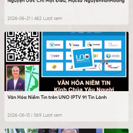
Nguyện Ước Chỉ Một Điều, Mụcsư NguyễnVănHoàng
2026-06-21 |
462
Lượt xem
Văn Hóa Niềm Tin trên UNO IPTV 91 Tin Lành
2026-06-15 |
569
Lượt xem