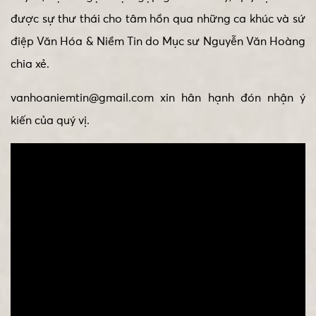
được sự thư thái cho tâm hồn qua những ca khúc và sứ
điệp Văn Hóa & Niềm Tin do Mục sư Nguyễn Văn Hoàng
chia xẻ.
vanhoaniemtin@gmail.com xin hân hạnh đón nhận ý
kiến của quý vị.