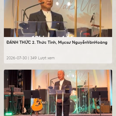
ĐÁNH THỨC 2. Thức Tỉnh, Mụcsư NguyễnVănHoàng
2026-07-30 |
349
Lượt xem