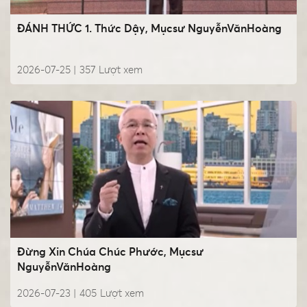
ĐÁNH THỨC 1. Thức Dậy, Mụcsư NguyễnVănHoàng
2026-07-25 |
357
Lượt xem
Đừng Xin Chúa Chúc Phước, Mụcsư
NguyễnVănHoàng
2026-07-23 |
405
Lượt xem