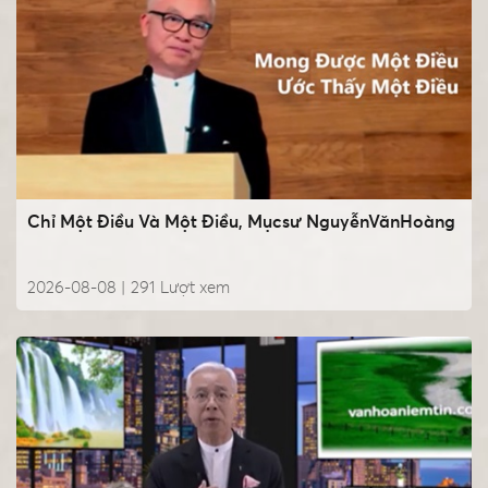
Chỉ Một Điều Và Một Điều, Mụcsư NguyễnVănHoàng
2026-08-08 |
291
Lượt xem