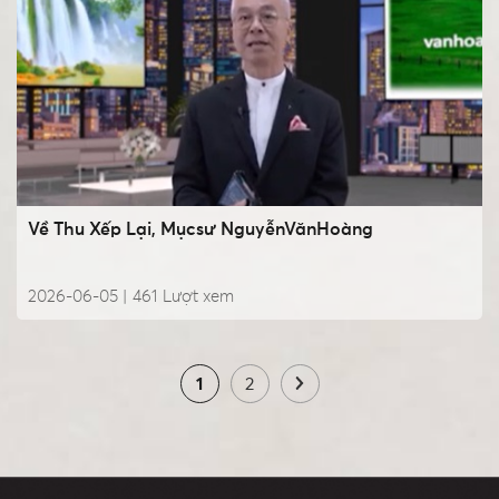
Về Thu Xếp Lại, Mụcsư NguyễnVănHoàng
2026-06-05 |
461
Lượt xem
1
2