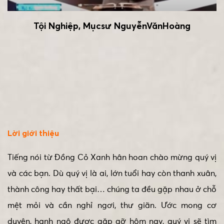
Tội Nghiệp, Mụcsư NguyễnVănHoàng
Lời giới thiệu
Tiếng nói từ Đồng Cỏ Xanh hân hoan chào mừng quý vị
và các bạn. Dù quý vị là ai, lớn tuổi hay còn thanh xuân,
thành công hay thất bại… chúng ta đều gặp nhau ở chỗ
mệt mỏi và cần nghỉ ngơi, thư giãn. Ước mong cơ
duyên, hạnh ngộ được gặp gỡ hôm nay, quý vị sẽ tìm