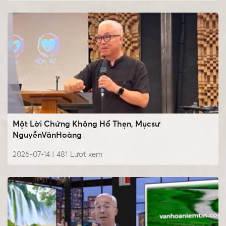
Một Lời Chứng Không Hổ Thẹn, Mụcsư
NguyễnVănHoàng
2026-07-14 |
481
Lượt xem