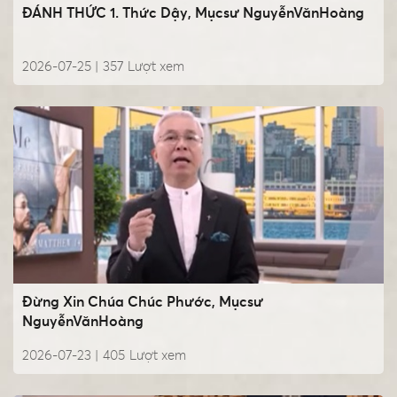
ĐÁNH THỨC 1. Thức Dậy, Mụcsư NguyễnVănHoàng
2026-07-25 |
357
Lượt xem
Đừng Xin Chúa Chúc Phước, Mụcsư
NguyễnVănHoàng
2026-07-23 |
405
Lượt xem