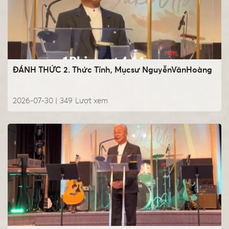
ĐÁNH THỨC 2. Thức Tỉnh, Mụcsư NguyễnVănHoàng
2026-07-30 |
349
Lượt xem