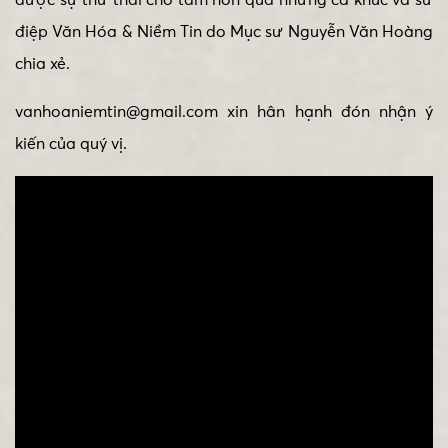
điệp Văn Hóa & Niềm Tin do Mục sư Nguyễn Văn Hoàng
chia xẻ.
vanhoaniemtin@gmail.com xin hân hạnh đón nhận ý
kiến của quý vị.