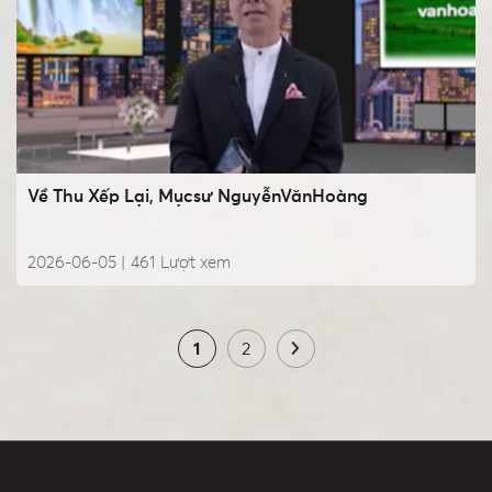
Về Thu Xếp Lại, Mụcsư NguyễnVănHoàng
2026-06-05 |
461
Lượt xem
1
2