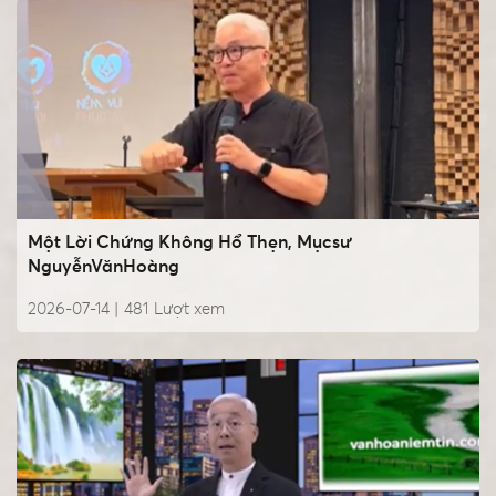
Một Lời Chứng Không Hổ Thẹn, Mụcsư
NguyễnVănHoàng
2026-07-14 |
481
Lượt xem