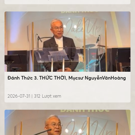
Đánh Thức 3. THỨC THỜI, Mụcsư NguyễnVănHoàng
2026-07-31 |
312
Lượt xem