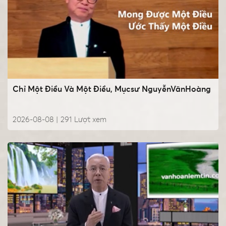
Chỉ Một Điều Và Một Điều, Mụcsư NguyễnVănHoàng
2026-08-08 |
291
Lượt xem