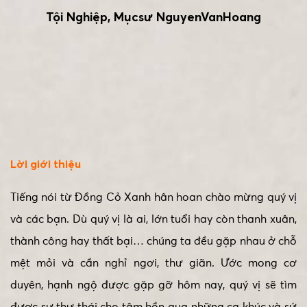
Tội Nghiệp, Mụcsư NguyenVanHoang
Lời giới thiệu
Tiếng nói từ Đồng Cỏ Xanh hân hoan chào mừng quý vị
và các bạn. Dù quý vị là ai, lớn tuổi hay còn thanh xuân,
thành công hay thất bại… chúng ta đều gặp nhau ở chỗ
mệt mỏi và cần nghỉ ngơi, thư giãn. Ước mong cơ
duyên, hạnh ngộ được gặp gỡ hôm nay, quý vị sẽ tìm
được sự thư thái cho tâm hồn qua những ca khúc và sứ