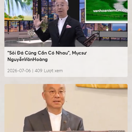
“Sỏi Đá Cũng Cần Có Nhau”, Mụcsư
NguyễnVănHoàng
2026-07-06 |
409
Lượt xem