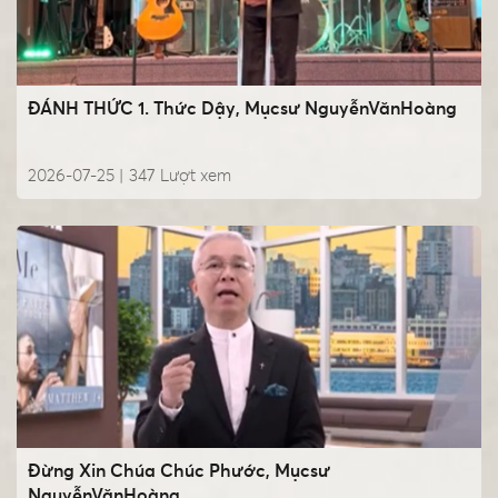
ĐÁNH THỨC 1. Thức Dậy, Mụcsư NguyễnVănHoàng
2026-07-25 |
347
Lượt xem
Đừng Xin Chúa Chúc Phước, Mụcsư
NguyễnVănHoàng