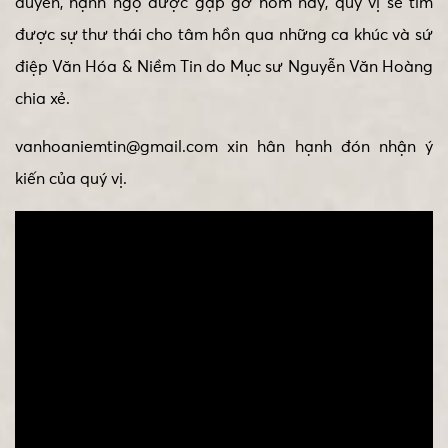
duyên, hạnh ngộ được gặp gỡ hôm nay, quý vị sẽ tìm
được sự thư thái cho tâm hồn qua những ca khúc và sứ
điệp Văn Hóa & Niềm Tin do Mục sư Nguyễn Văn Hoàng
chia xẻ.
vanhoaniemtin@gmail.com xin hân hạnh đón nhận ý
kiến của quý vị.