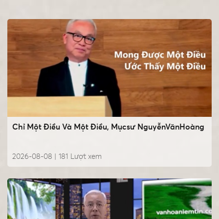
Chỉ Một Điều Và Một Điều, Mụcsư NguyễnVănHoàng
2026-08-08 |
181
Lượt xem