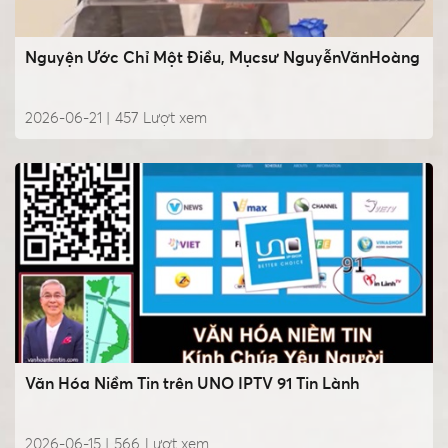
Nguyện Ước Chỉ Một Điều, Mụcsư NguyễnVănHoàng
2026-06-21 |
457
Lượt xem
Văn Hóa Niềm Tin trên UNO IPTV 91 Tin Lành
2026-06-15 |
566
Lượt xem