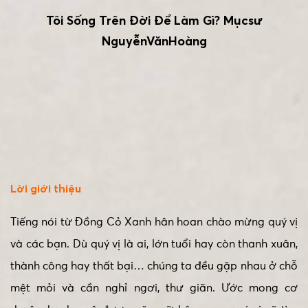
Tôi Sống Trên Đời Để Làm Gì? Mụcsư
NguyễnVănHoàng
Lời giới thiệu
Tiếng nói từ Đồng Cỏ Xanh hân hoan chào mừng quý vị
và các bạn. Dù quý vị là ai, lớn tuổi hay còn thanh xuân,
thành công hay thất bại… chúng ta đều gặp nhau ở chỗ
mệt mỏi và cần nghỉ ngơi, thư giãn. Ước mong cơ