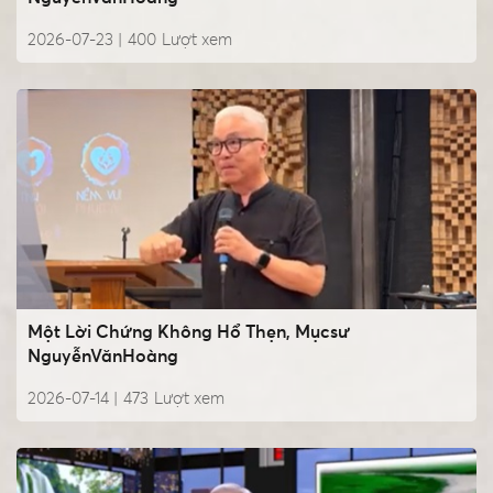
2026-07-23 |
400
Lượt xem
Một Lời Chứng Không Hổ Thẹn, Mụcsư
NguyễnVănHoàng
2026-07-14 |
473
Lượt xem