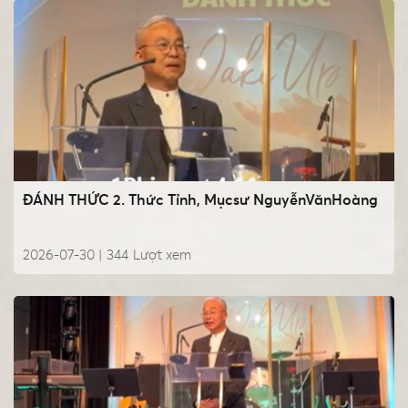
ĐÁNH THỨC 2. Thức Tỉnh, Mụcsư NguyễnVănHoàng
2026-07-30 |
344
Lượt xem