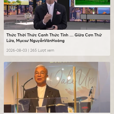
Thức Thời Thức Canh Thức Tỉnh … Giữa Cơn Thử
Lửa, Mụcsư NguyễnVănHoàng
2026-08-03 |
265
Lượt xem