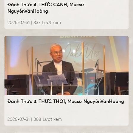
Đánh Thức 4. THỨC CANH, Mụcsư
NguyễnVănHoàng
2026-07-31 |
337
Lượt xem
Đánh Thức 3. THỨC THỜI, Mụcsư NguyễnVănHoàng
2026-07-31 |
308
Lượt xem