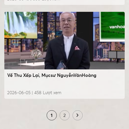
Về Thu Xếp Lại, Mụcsư NguyễnVănHoàng
2026-06-05 |
458
Lượt xem
1
2