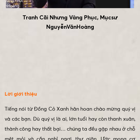
Tranh Cãi Nhưng Vâng Phục, Mụcsư
NguyễnVănHoàng
Lời giới thiệu
Tiếng nói từ Đồng Cỏ Xanh hân hoan chào mừng quý vị
và các bạn. Dù quý vị là ai, lớn tuổi hay còn thanh xuân,
thành công hay thất bại… chúng ta đều gặp nhau ở chỗ
mệt mỏi và cần nghỉ ngơi, thư giãn. Ước mong cơ