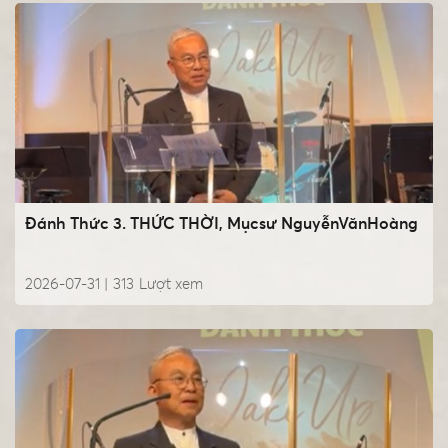
Đánh Thức 3. THỨC THỜI, Mụcsư NguyễnVănHoàng
2026-07-31 |
313
Lượt xem