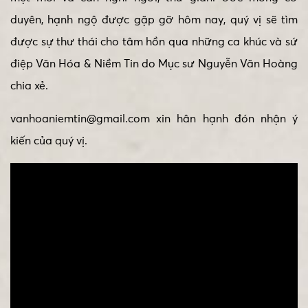
duyên, hạnh ngộ được gặp gỡ hôm nay, quý vị sẽ tìm
được sự thư thái cho tâm hồn qua những ca khúc và sứ
điệp Văn Hóa & Niềm Tin do Mục sư Nguyễn Văn Hoàng
chia xẻ.
vanhoaniemtin@gmail.com xin hân hạnh đón nhận ý
kiến của quý vị.