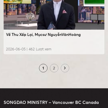
Về Thu Xếp Lại, Mụcsư NguyễnVănHoàng
2026-06-05 |
462
Lượt xem
1
2
SONGDAO MINISTRY – Vancouver BC Canada