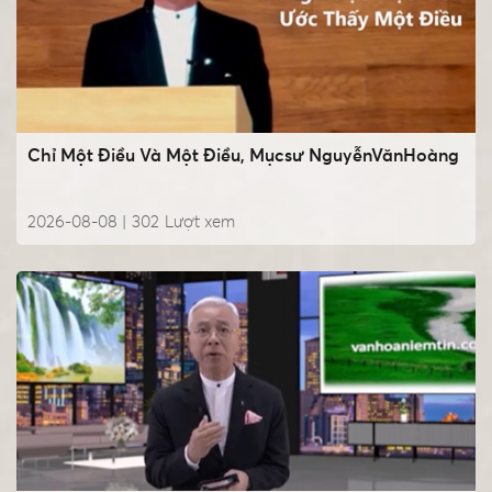
Chỉ Một Điều Và Một Điều, Mụcsư NguyễnVănHoàng
2026-08-08 |
302
Lượt xem