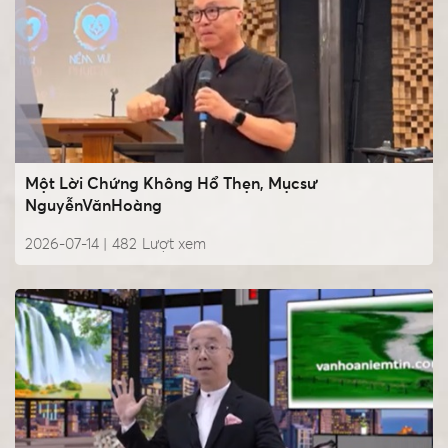
Một Lời Chứng Không Hổ Thẹn, Mụcsư
NguyễnVănHoàng
2026-07-14 |
482
Lượt xem