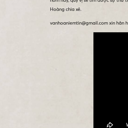
hôm nay, quý vị sẽ tìm được sự thư
Hoàng chia xẻ.
vanhoaniemtin@gmail.com xin hân hạ