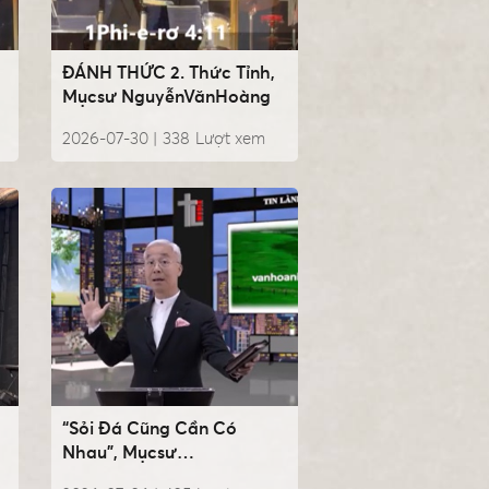
ĐÁNH THỨC 2. Thức Tỉnh,
Mụcsư NguyễnVănHoàng
2026-07-30 |
338
Lượt xem
“Sỏi Đá Cũng Cần Có
Nhau”, Mụcsư
NguyễnVănHoàng