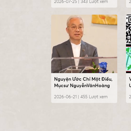
2026-07-25 |
343
Lượt xem
Nguyện Ước Chỉ Một Điều,
Mụcsư NguyễnVănHoàng
2026-06-21 |
455
Lượt xem
2