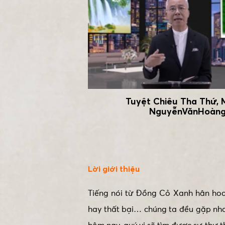
Tuyệt Chiêu Tha Thứ,
NguyễnVănHoàn
Lời giới thiệu
Tiếng nói từ Đồng Cỏ Xanh hân hoan
hay thất bại… chúng ta đều gặp nh