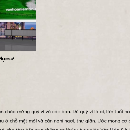
 Mụcsư
g
 chào mừng quý vị và các bạn. Dù quý vị là ai, lớn tuổi h
au ở chỗ mệt mỏi và cần nghỉ ngơi, thư giãn. Ước mong cơ