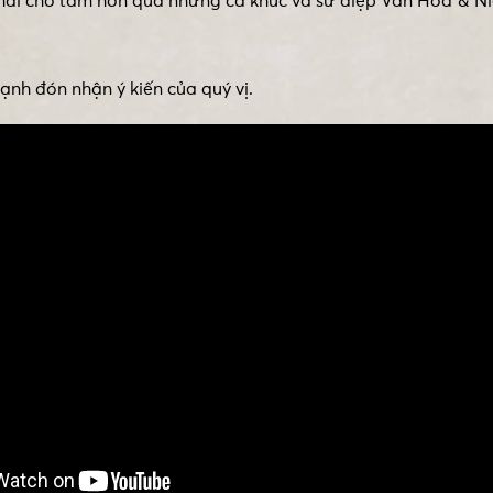
 thái cho tâm hồn qua những ca khúc và sứ điệp Văn Hóa & 
nh đón nhận ý kiến của quý vị.