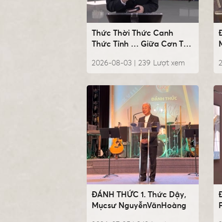
Thức Thời Thức Canh
Thức Tỉnh … Giữa Cơn Thử
Lửa, Mụcsư
2026-08-03 |
239
Lượt xem
2
NguyễnVănHoàng
ĐÁNH THỨC 1. Thức Dậy,
Mụcsư NguyễnVănHoàng