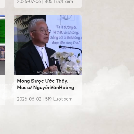
2026-07-06 |
405
Lượt xem
Mong Được Ước Thấy,
Mụcsư NguyễnVănHoàng
2026-06-02 |
519
Lượt xem