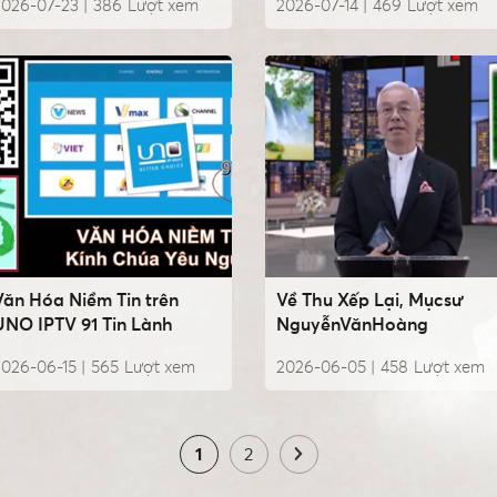
2026-07-23 |
386
Lượt xem
2026-07-14 |
469
Lượt xem
Văn Hóa Niềm Tin trên
Về Thu Xếp Lại, Mụcsư
UNO IPTV 91 Tin Lành
NguyễnVănHoàng
026-06-15 |
565
Lượt xem
2026-06-05 |
458
Lượt xem
1
2