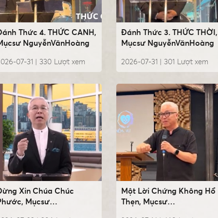
Đánh Thức 4. THỨC CANH,
Đánh Thức 3. THỨC THỜI,
Mụcsư NguyễnVănHoàng
Mụcsư NguyễnVănHoàng
026-07-31 |
330
Lượt xem
2026-07-31 |
301
Lượt xem
Đừng Xin Chúa Chúc
Một Lời Chứng Không Hổ
Phước, Mụcsư
Thẹn, Mụcsư
NguyễnVănHoàng
NguyễnVănHoàng