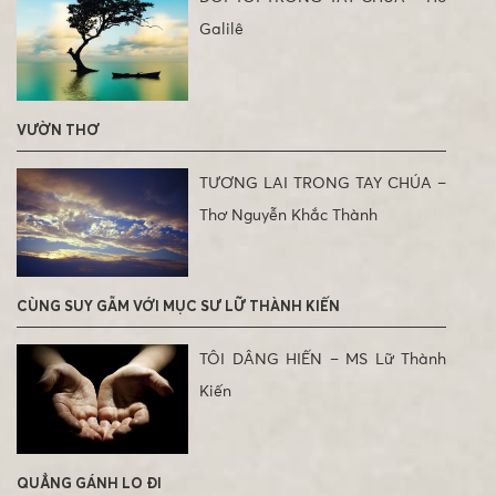
Galilê
VƯỜN THƠ
TƯƠNG LAI TRONG TAY CHÚA –
Thơ Nguyễn Khắc Thành
CÙNG SUY GẪM VỚI MỤC SƯ LỮ THÀNH KIẾN
TÔI DÂNG HIẾN – MS Lữ Thành
Kiến
QUẲNG GÁNH LO ĐI