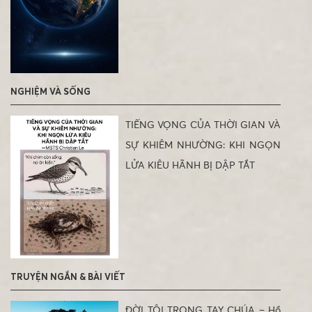
NGHIỆM VÀ SỐNG
TIẾNG VỌNG CỦA THỜI GIAN VÀ
SỰ KHIÊM NHƯỜNG: KHI NGỌN
LỬA KIÊU HÃNH BỊ DẬP TẮT
TRUYỆN NGẮN & BÀI VIẾT
ĐỜI TÔI TRONG TAY CHÚA – Hồ