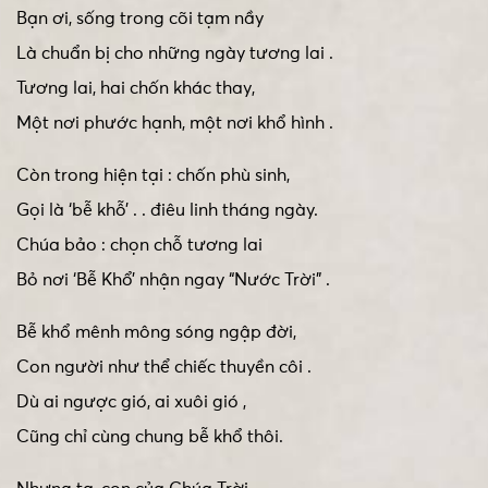
Bạn ơi, sống trong cõi tạm nầy
Là chuẩn bị cho những ngày tương lai .
Tương lai, hai chốn khác thay,
Một nơi phước hạnh, một nơi khổ hình .
Còn trong hiện tại : chốn phù sinh,
Gọi là ‘bễ khỗ’ . . điêu linh tháng ngày.
Chúa bảo : chọn chỗ tương lai
Bỏ nơi ‘Bễ Khổ’ nhận ngay “Nước Trời” .
Bễ khổ mênh mông sóng ngập đời,
Con người như thể chiếc thuyền côi .
Dù ai ngược gió, ai xuôi gió ,
Cũng chỉ cùng chung bễ khổ thôi.