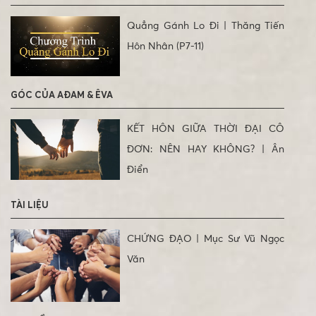
Quẳng Gánh Lo Đi | Thăng Tiến
Hôn Nhân (P7-11)
GÓC CỦA AĐAM & ÊVA
KẾT HÔN GIỮA THỜI ĐẠI CÔ
ĐƠN: NÊN HAY KHÔNG? | Ân
Điển
TÀI LIỆU
CHỨNG ĐẠO | Mục Sư Vũ Ngọc
Văn