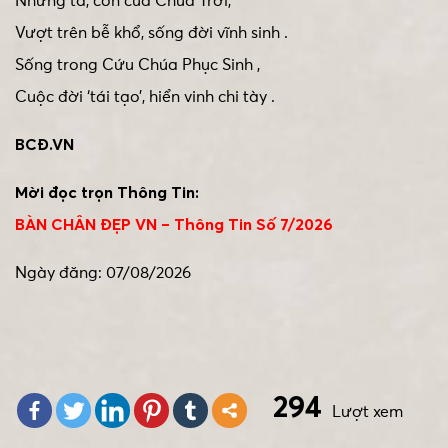
Nhưng ta, con của Chúa Trời,
Vượt trên bễ khổ, sống đời vĩnh sinh .
Sống trong Cứu Chúa Phục Sinh ,
Cuộc đời ‘tái tạo’, hiển vinh chi tày .
BCĐ.VN
Mời đọc trọn Thông Tin:
BÀN CHÂN ĐẸP VN – Thông Tin Số 7/2026
Ngày đăng: 07/08/2026
294
Lượt xem