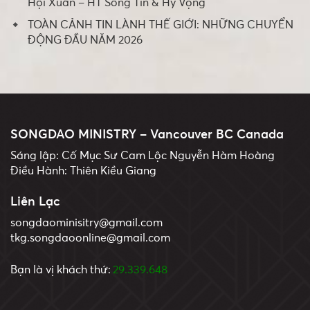
Hội Xuân – HT Sống Tin & Hy Vọng
TOÀN CẢNH TIN LÀNH THẾ GIỚI: NHỮNG CHUYỂN
ĐỘNG ĐẦU NĂM 2026
SONGDAO MINISTRY – Vancouver BC Canada
Sáng lập: Cố Mục Sư Cam Lộc Nguyễn Hàm Hoàng
Điều Hành: Thiên Kiều Giang
Liên Lạc
songdaominisitry@gmail.com
tkg.songdaoonline@gmail.com
Bạn là vị khách thứ:
29.339.648