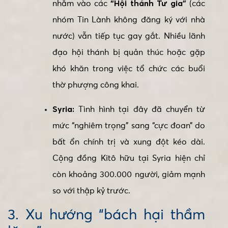
nhắm vào các
“Hội thánh Tư gia”
(các
nhóm Tin Lành không đăng ký với nhà
nước) vẫn tiếp tục gay gắt. Nhiều lãnh
đạo hội thánh bị quản thúc hoặc gặp
khó khăn trong việc tổ chức các buổi
thờ phượng công khai.
Syria:
Tình hình tại đây đã chuyển từ
mức “nghiêm trọng” sang “cực đoan” do
bất ổn chính trị và xung đột kéo dài.
Cộng đồng Kitô hữu tại Syria hiện chỉ
còn khoảng 300.000 người, giảm mạnh
so với thập kỷ trước.
3. Xu hướng “bách hại thầm