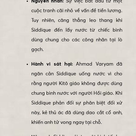
Nguyên nhân:
Sự việc bắt đầu từ một
cuộc tranh cãi nhỏ về vấn đề tiền lương.
Tuy nhiên, căng thẳng leo thang khi
Siddique đến lấy nước từ chiếc bình
dùng chung cho các công nhân tại lò
gạch.
Hành vi sát hại:
Ahmad Varyam đã
ngăn cản Siddique uống nước vì cho
rằng người Kitô giáo không được dùng
chung bình nước với người Hồi giáo. Khi
Siddique phản đối sự phân biệt đối xử
này, kẻ thủ ác đã dùng dao cắt cổ anh,
khiến anh tử vong ngay tại chỗ.