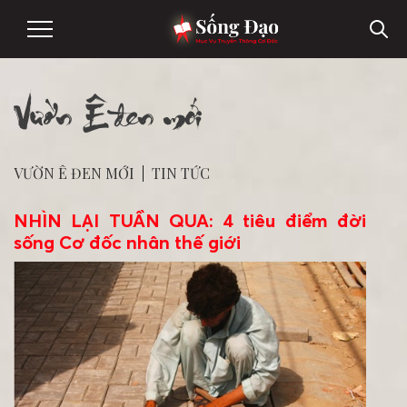
Vườn Ê đen mới
VƯỜN Ê ĐEN MỚI
|
TIN TỨC
NHÌN LẠI TUẦN QUA: 4 tiêu điểm đời
sống Cơ đốc nhân thế giới