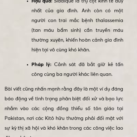
Hậu quả:
Siddique là trụ cột kinh tế duy
nhất của gia đình. Anh còn có một
người con trai mắc bệnh thalassemia
(tan máu bẩm sinh) cần truyền máu
thường xuyên, khiến hoàn cảnh gia đình
hiện tại vô cùng khó khăn.
Pháp lý:
Cảnh sát đã bắt giữ kẻ tấn
công cùng ba người khác liên quan.
Bài viết cũng nhấn mạnh rằng đây là một ví dụ đáng
báo động về tình trạng phân biệt đối xử và bạo lực
nhắm vào các cộng đồng thiểu số tôn giáo tại
Pakistan, nơi các Kitô hữu thường phải đối mặt với
sự kỳ thị xã hội và khó khăn trong các công việc lao