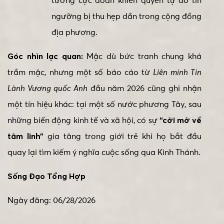
tưởng cực đoan khiến quyền tự do tín
ngưỡng bị thu hẹp dần trong cộng đồng
địa phương.
Góc nhìn lạc quan:
Mặc dù bức tranh chung khá
trầm mặc, nhưng một số báo cáo từ
Liên minh Tin
Lành Vương quốc Anh
đầu năm 2026 cũng ghi nhận
một tín hiệu khác: tại một số nước phương Tây, sau
những biến động kinh tế và xã hội, có sự
“cởi mở về
tâm linh”
gia tăng trong giới trẻ khi họ bắt đầu
quay lại tìm kiếm ý nghĩa cuộc sống qua Kinh Thánh.
Sống Đạo Tổng Hợp
Ngày đăng: 06/28/2026