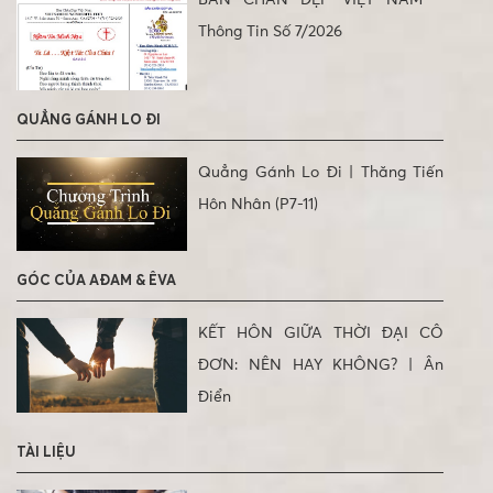
BÀN CHÂN ĐẸP VIỆT NAM –
Thông Tin Số 7/2026
QUẲNG GÁNH LO ĐI
Quẳng Gánh Lo Đi | Thăng Tiến
Hôn Nhân (P7-11)
GÓC CỦA AĐAM & ÊVA
KẾT HÔN GIỮA THỜI ĐẠI CÔ
ĐƠN: NÊN HAY KHÔNG? | Ân
Điển
TÀI LIỆU