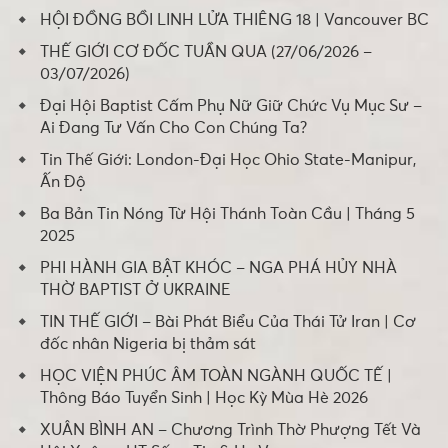
HỘI ĐỒNG BỒI LINH LỬA THIÊNG 18 | Vancouver BC
THẾ GIỚI CƠ ĐỐC TUẦN QUA (27/06/2026 –
03/07/2026)
Đại Hội Baptist Cấm Phụ Nữ Giữ Chức Vụ Mục Sư –
Ai Đang Tư Vấn Cho Con Chúng Ta?
Tin Thế Giới: London-Đại Học Ohio State-Manipur,
Ấn Độ
Ba Bản Tin Nóng Từ Hội Thánh Toàn Cầu | Tháng 5
2025
PHI HÀNH GIA BẬT KHÓC – NGA PHÁ HỦY NHÀ
THỜ BAPTIST Ở UKRAINE
TIN THẾ GIỚI – Bài Phát Biểu Của Thái Tử Iran | Cơ
đốc nhân Nigeria bị thảm sát
HỌC VIỆN PHÚC ÂM TOÀN NGÀNH QUỐC TẾ |
Thông Báo Tuyển Sinh | Học Kỳ Mùa Hè 2026
XUÂN BÌNH AN – Chương Trình Thờ Phượng Tết Và