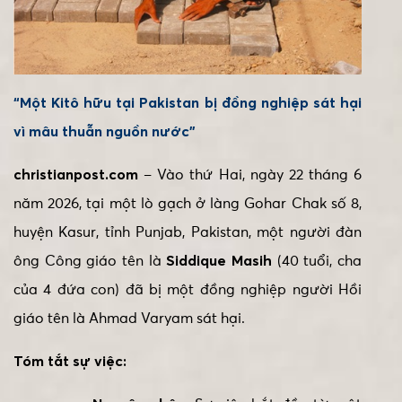
“Một Kitô hữu tại Pakistan bị đồng nghiệp sát hại
vì mâu thuẫn nguồn nước”
christianpost.com
– Vào thứ Hai, ngày 22 tháng 6
năm 2026, tại một lò gạch ở làng Gohar Chak số 8,
huyện Kasur, tỉnh Punjab, Pakistan, một người đàn
ông Công giáo tên là
Siddique Masih
(40 tuổi, cha
của 4 đứa con) đã bị một đồng nghiệp người Hồi
giáo tên là Ahmad Varyam sát hại.
Tóm tắt sự việc: