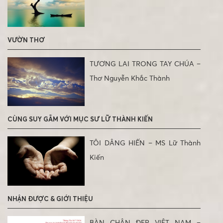
VƯỜN THƠ
TƯƠNG LAI TRONG TAY CHÚA –
Thơ Nguyễn Khắc Thành
CÙNG SUY GẪM VỚI MỤC SƯ LỮ THÀNH KIẾN
TÔI DÂNG HIẾN – MS Lữ Thành
Kiến
NHẬN ĐƯỢC & GIỚI THIỆU