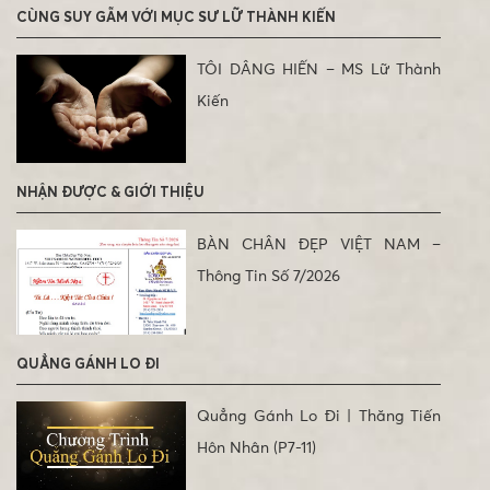
CÙNG SUY GẪM VỚI MỤC SƯ LỮ THÀNH KIẾN
TÔI DÂNG HIẾN – MS Lữ Thành
Kiến
NHẬN ĐƯỢC & GIỚI THIỆU
BÀN CHÂN ĐẸP VIỆT NAM –
Thông Tin Số 7/2026
QUẲNG GÁNH LO ĐI
Quẳng Gánh Lo Đi | Thăng Tiến
Hôn Nhân (P7-11)