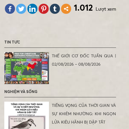
1.012
Lượt xem
TIN TỨC
THẾ GIỚI CƠ ĐỐC TUẦN QUA |
02/08/2026 – 08/08/2026
NGHIỆM VÀ SỐNG
TIẾNG VỌNG CỦA THỜI GIAN VÀ
SỰ KHIÊM NHƯỜNG: KHI NGỌN
LỬA KIÊU HÃNH BỊ DẬP TẮT