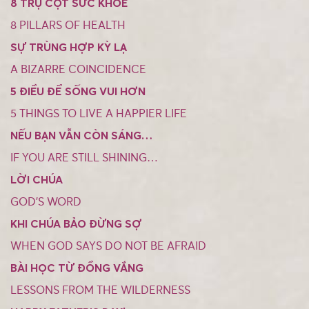
8 TRỤ CỘT SỨC KHỎE
8 PILLARS OF HEALTH
SỰ TRÙNG HỢP KỲ LẠ
A BIZARRE COINCIDENCE
5 ĐIỀU ĐỂ SỐNG VUI HƠN
5 THINGS TO LIVE A HAPPIER LIFE
NẾU BẠN VẪN CÒN SÁNG…
IF YOU ARE STILL SHINING…
LỜI CHÚA
GOD’S WORD
KHI CHÚA BẢO ĐỪNG SỢ
WHEN GOD SAYS DO NOT BE AFRAID
BÀI HỌC TỪ ĐỒNG VẮNG
LESSONS FROM THE WILDERNESS