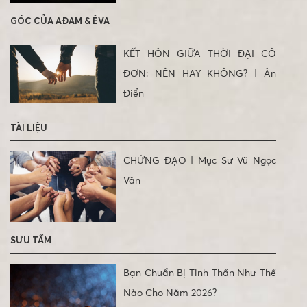
GÓC CỦA AĐAM & ÊVA
KẾT HÔN GIỮA THỜI ĐẠI CÔ
ĐƠN: NÊN HAY KHÔNG? | Ân
Điển
TÀI LIỆU
CHỨNG ĐẠO | Mục Sư Vũ Ngọc
Văn
SƯU TẦM
Bạn Chuẩn Bị Tinh Thần Như Thế
Nào Cho Năm 2026?