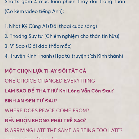
Shorts gồm 4 mục luân phiên thay đổi trong tuần
(Có kèm video tiếng Anh):
1. Nhật Ký Cùng AI (Đối thoại cuộc sống)
2. Thoáng Suy tư (Chiêm nghiệm cho thân tín hữu)
3. Vì Sao (Giải đáp thắc mắc)
4. Truyện Kinh Thánh (Học từ truyện tích Kinh thánh)
MỘT CHỌN LỰA THAY ĐỔI TẤT CẢ
ONE CHOICE CHANGED EVERYTHING
LÀM SAO ĐỂ THA THỨ Khi Lòng Vẫn Còn Đau?
BÌNH AN ĐẾN TỪ ĐÂU?
WHERE DOES PEACE COME FROM?
ĐẾN MUỘN KHÔNG PHẢI TRỄ SAO?
IS ARRIVING LATE THE SAME AS BEING TOO LATE?