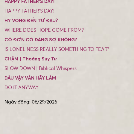
HAPPY FATHER’S DAY!
HAPPY FATHER’S DAY!
HY VỌNG ĐẾN TỪ ĐÂU?
WHERE DOES HOPE COME FROM?
CÔ ĐƠN CÓ ĐÁNG SỢ KHÔNG?
IS LONELINESS REALLY SOMETHING TO FEAR?
CHẬM | Thoáng Suy Tư
SLOW DOWN | Biblical Whispers
DẪU VẬY VẪN HÃY LÀM
DO IT ANYWAY
Ngày đăng: 06/29/2026