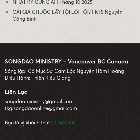
NHẬT KÝ CÙNG AI | Tháng 10 2025
CÁI GIÁ CHUỘC LẤY TỘI LỖI TÔI? | KTS Nguyễn
Công Bình
SONGDAO MINISTRY – Vancouver BC Canada
Sáng lập: Cố Mục Sư Cam Lộc Nguyễn Hàm Hoàng
Điều Hành: Thiên Kiều Giang
Liên Lạc
songdaominisitry@gmail.com
tkg.songdaoonline@gmail.com
Bạn là vị khách thứ:
29.343.164